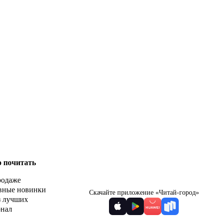
о почитать
родаже
вные новинки
Скачайте приложение «Читай-город»
з лучших
рнал