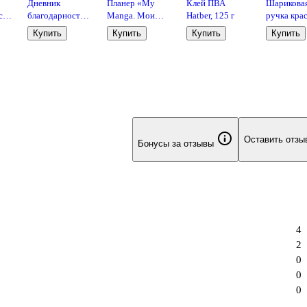
Дневник
Планер «My
Клей ПВА
Шарикова
сти
благодарности.
Manga. Мои
Hatber, 125 г
ручка кра
90 дней,
цели, мои планы,
автоматич
Купить
Купить
Купить
Купить
та,
которые станут
мои мечты», 88
0,5 мм, El
началом
листов в точку,
Schiller
удивительных
белая обложка,
перемен в жизни
Контэнт
(цветы)
Оставить отзы
Бонусы за отзывы
4
2
0
0
0