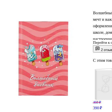
Волшебный
мечт и важ
оформлени
школе, дом
настроение
Перейти к 
защищает 
2 отзы
меньше соб
ламинирова
С этим то
468 ₽
390 ₽