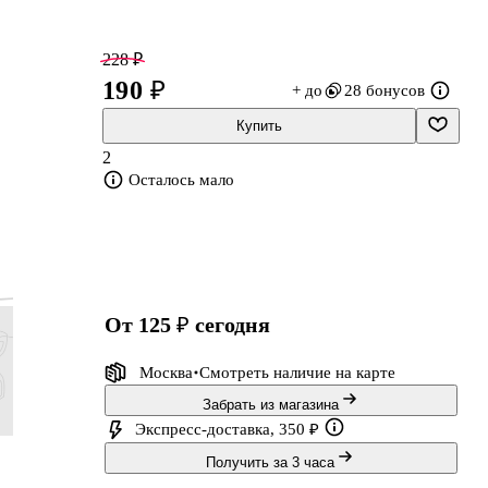
,
228 ₽
190 ₽
+ до
28 бонусов
Купить
2
Осталось мало
з
от 125 ₽
сегодня
Москва
Смотреть наличие
на карте
Забрать из магазина
Экспресс-доставка, 350 ₽
1 019 ₽
803 ₽
227 ₽
503 ₽
Получить за 3 часа
849 ₽
669 ₽
189 ₽
419 ₽