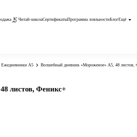
родажа
Читай-школа
Сертификаты
Программа лояльности
Блог
Ещё
Ежедневники А5
Волшебный дневник «Мороженое» А5, 48 листов,
48 листов, Феникс+