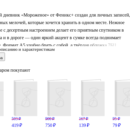
 дневник «Мороженое» от Феникс+ создан для личных записей
ных мелочей, которые хочется хранить в одном месте. Нежное
е с десертным настроением делает его приятным спутником в
а и в дороге — один яркий акцент в сумке всегда поднимает
. Формат А5 удобно брать с собой, а твёрдая обложка 7БЦ
описанию и характеристикам
страницы от замятий. Матовая ламинация приятна на ощупь и
ва
ирает следы, а УФ-лак подчёркивает детали рисунка. Обложка и
нного картона рассчитана на ежедневное использование.
варом покупают
503 ₽
900 ₽
167 ₽
95 ₽
419 ₽
750 ₽
139 ₽
79 ₽