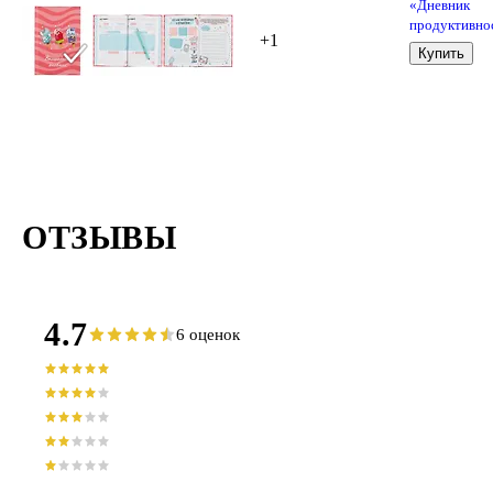
«Дневник
продуктивно
+1
10 минут в
Купить
день», 72 лис
Эксмо
ОТЗЫВЫ
4.7
6 оценок