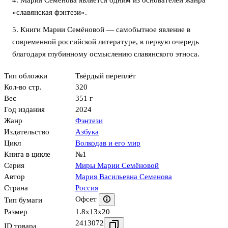
4. Мария Семёнова является одним из основателей жанра
«славянская фэнтези».
5. Книги Марии Семёновой — самобытное явление в
современной российской литературе, в первую очередь
благодаря глубинному осмыслению славянского этноса.
Тип обложки
Твёрдый переплёт
Кол-во стр.
320
Вес
351 г
Год издания
2024
Жанр
Фэнтези
Издательство
Азбука
Цикл
Волкодав и его мир
Книга в цикле
№1
Серия
Миры Марии Семёновой
Автор
Мария Васильевна Семенова
Страна
Россия
Офсет
Тип бумаги
Размер
1.8x13x20
2413072
ID товара