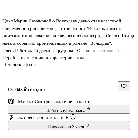
Цикл Марии Семёновой о Волкодаве давно стал классикой
современной российской фэнтези. Книга "Истовик-камень"
описывает приключения последнего воина из рода Серого Пса до
начала событий, произошедших в романе "Волкодав".
Плен. Рабство. Подземные рудники. Страшен каторжный труд,
Перейти к описанию и характеристикам
но ещё страшнее, когда бывший друг превращается в злейшего
Славянское фэнтези
врага, а те, к кому потянулась душа, один за другим уходят в
небытие... Чтобы отвоевать свободу и сохранить в себе
человека, мальчик по имени Щенок становится Волкодавом...
от 643 ₽
сегодня
Москва
Смотреть наличие
на карте
Забрать из магазина
Экспресс-доставка, 350 ₽
Получить за 3 часа