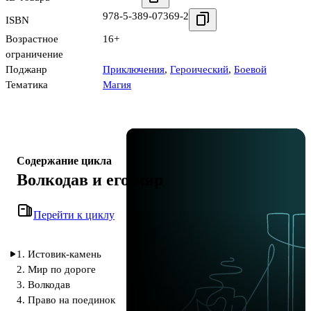
978-5-389-07369-2
ISBN
Возрастное
16+
ограничение
Поджанр
Приключения
,
Героический
,
Боевой
Тематика
Магия
Содержание цикла
Волкодав и его мир
Перейти к циклу
1. Истовик-камень
2. Мир по дороге
3. Волкодав
4. Право на поединок