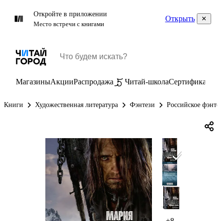
Откройте в приложении
Открыть
Место встречи с книгами
Магазины
Акции
Распродажа
Читай-школа
Сертификаты
П
Книги
Художественная литература
Фэнтези
Российское фэнте
+8