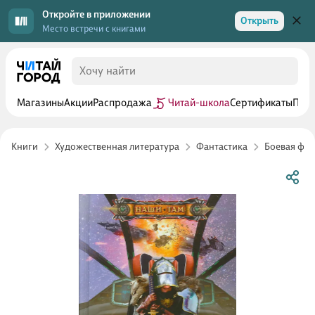
Откройте в приложении
Открыть
Место встречи с книгами
Магазины
Акции
Распродажа
Читай-школа
Сертификаты
Прог
Книги
Художественная литература
Фантастика
Боевая фан