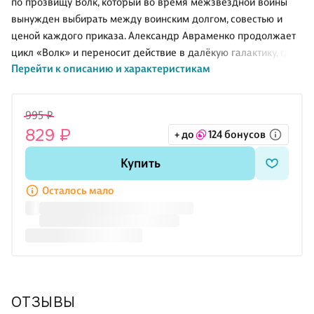
по прозвищу Волк, который во время межзвёздной войны
вынужден выбирать между воинским долгом, совестью и
ценой каждого приказа. Александр Авраменко продолжает
цикл «Волк» и переносит действие в далёкую галактику, где
Перейти к описанию и характеристикам
Союз Трёх народов сражается с самым жестоким
противником за всю свою историю. В центре книги не только
космические бои, но и политические интриги, фронтовой быт,
995 ₽
столкновение разных культур и решения, от которых зависит
829 ₽
+ до
124 бонусов
судьба товарищей и остатки свободы.
О чём книга
Купить
Союз Трёх народов держится из последних сил, а война
требует всё новых жертв. Герою приходится участвовать в
Осталось мало
боевых операциях, разбираться в чужих с
ОТЗЫВЫ