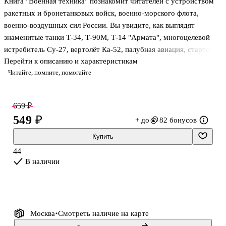
Книга "Военная техника" познакомит читателей с устройством
ракетных и бронетанковых войск, военно-морского флота,
военно-воздушных сил России. Вы увидите, как выглядят
знаменитые танки Т-34, Т-90М, Т-14 "Армата", многоцелевой
истребитель Су-27, вертолёт Ка-52, палубная авиация, стартовая
Перейти к описанию и характеристикам
позиция баллистических ракет шахтного базирования, база
Читайте, помните, помогайте
подводных лодок в Балаклаве, авианосец "Адмирал Кузнецов",
самый крупный в мире атомный подводный крейсер "Дмитрий
Донской" и многое другое.
659 ₽
Для младшего школьного возраста.
549 ₽
+ до
82 бонусов
Купить
44
В наличии
Москва
Смотреть наличие
на карте