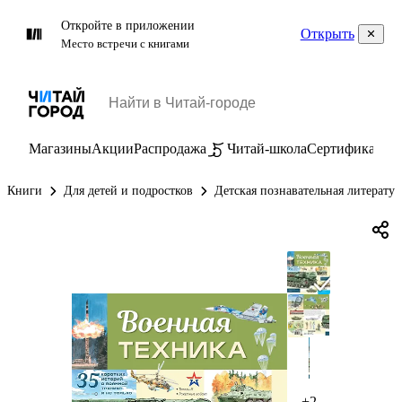
Откройте в приложении
Открыть
Место встречи с книгами
Магазины
Акции
Распродажа
Читай-школа
Сертификаты
П
Книги
Для детей и подростков
Детская познавательная литератур
+2