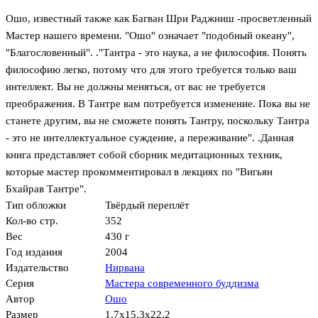
Ошо, известный также как Багван Шри Раджниш -просветленный
Мастер нашего времени. "Ошо" означает "подобный океану",
"Благословенный". ."Тантра - это наука, а не философия. Понять
философию легко, потому что для этого требуется только ваш
интеллект. Вы не должны меняться, от вас не требуется
преображения. В Тантре вам потребуется изменение. Пока вы не
станете другим, вы не сможете понять Тантру, поскольку Тантра
- это не интеллектуальное суждение, а переживание". .Данная
книга представляет собой сборник медитационных техник,
которые мастер прокомментировал в лекциях по "Вигьян
Бхайрав Тантре".
Тип обложки
Твёрдый переплёт
Кол-во стр.
352
Вес
430 г
Год издания
2004
Издательство
Нирвана
Серия
Мастера современного буддизма
Автор
Ошо
Размер
1.7x15.3x22.2