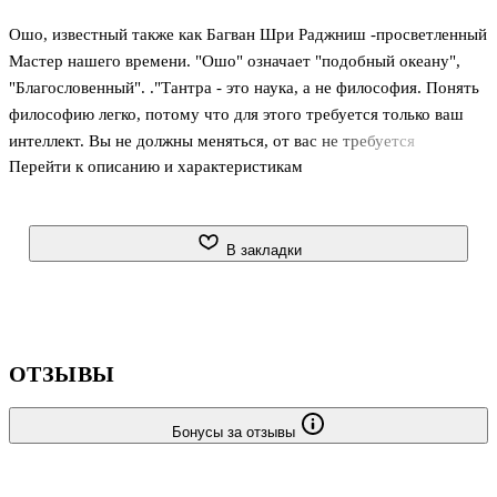
Ошо, известный также как Багван Шри Раджниш -просветленный
Мастер нашего времени. "Ошо" означает "подобный океану",
"Благословенный". ."Тантра - это наука, а не философия. Понять
философию легко, потому что для этого требуется только ваш
интеллект. Вы не должны меняться, от вас не требуется
Перейти к описанию и характеристикам
преображения. В Тантре вам потребуется изменение. Пока вы не
станете другим, вы не сможете понять Тантру, поскольку Тантра
- это не интеллектуальное суждение, а переживание". .Данная
книга представляет собой сборник медитационных техник,
В закладки
которые мастер прокомментировал в лекциях по "Вигьян
Бхайрав Тантре".
ОТЗЫВЫ
Бонусы за отзывы