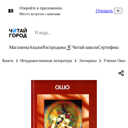
Откройте в приложении
Открыть
Место встречи с книгами
Магазины
Акции
Распродажа
Читай-школа
Сертификаты
П
Книги
Нехудожественная литература
Эзотерика
Учение Ошо