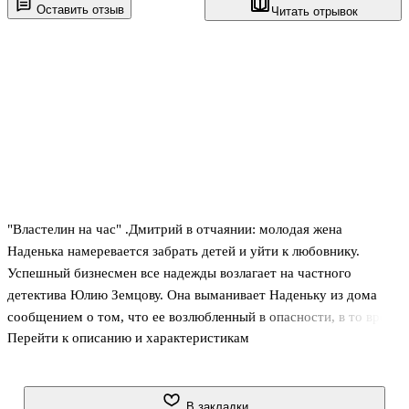
Оставить отзыв
Читать отрывок
"Властелин на час" .Дмитрий в отчаянии: молодая жена
Наденька намеревается забрать детей и уйти к любовнику.
Успешный бизнесмен все надежды возлагает на частного
детектива Юлию Земцову. Она выманивает Наденьку из дома
сообщением о том, что ее возлюбленный в опасности, в то время
Перейти к описанию и характеристикам
как няня по просьбе Дмитрия увозит малышей к его матери.
Талантливый сценарий идет как по маслу, но вдруг злодея-
любовника находят убитым, а многочисленные свидетели
утверждают: на месте преступления видели даму в голубом
В закладки