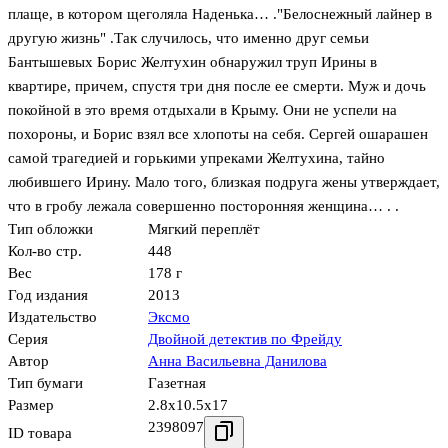
плаще, в котором щеголяла Наденька… ."Белоснежный лайнер в
другую жизнь" .Так случилось, что именно друг семьи
Бантышевых Борис Желтухин обнаружил труп Ирины в
квартире, причем, спустя три дня после ее смерти. Муж и дочь
покойной в это время отдыхали в Крыму. Они не успели на
похороны, и Борис взял все хлопоты на себя. Сергей ошарашен
самой трагедией и горькими упреками Желтухина, тайно
любившего Ирину. Мало того, близкая подруга жены утверждает,
что в гробу лежала совершенно посторонняя женщина… . .
Тип обложки
Мягкий переплёт
Кол-во стр.
448
Вес
178 г
Год издания
2013
Издательство
Эксмо
Серия
Двойной детектив по Фрейду
Автор
Анна Васильевна Данилова
Тип бумаги
Газетная
Размер
2.8x10.5x17
2398097
ID товара