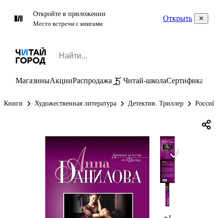
Откройте в приложении
Открыть
Место встречи с книгами
Магазины
Акции
Распродажа
Читай-школа
Сертификаты
П
Книги
Художественная литература
Детектив. Триллер
Россий
+1