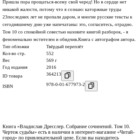
Пришла пора прощаться-всему свой черед! Но в сердце нет
никакой жалости, потому что я сознаю: каторжные труды
23последних лет не пропали даром, и многие русские тексты к
сегодняшнему дню уже напечатаны: это, согласитесь, отрадно.
Том 10 со спокойной совестью назовите книгой разборок, - я
феноменально мстителен и обидчив.Книга с автографом автора.
Тип обложки
Твёрдый переплёт
Кол-во стр.
552
Вес
569 г
Год издания
2016
364213
ID товара
978-0-01-677973-2
ISBN
Книга «Владислав Дресслер. Собрание сочинений. Том 10.
Чертеж судьбы» есть в наличии в интернет-магазине «Читай-
город» по привлекательной цене. Если вы находитесь