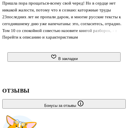
Пришла пора прощаться-всему свой черед! Но в сердце нет
никакой жалости, потому что я сознаю: каторжные труды
23последних лет не пропали даром, и многие русские тексты к
сегодняшнему дню уже напечатаны: это, согласитесь, отрадно.
Том 10 со спокойной совестью назовите книгой разборок, - я
Перейти к описанию и характеристикам
феноменально мстителен и обидчив.Книга с автографом автора.
В закладки
ОТЗЫВЫ
Бонусы за отзывы