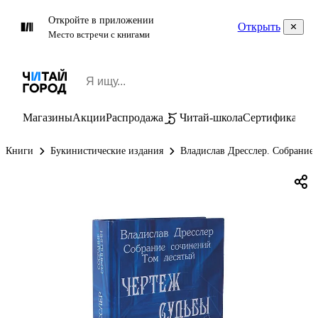
Откройте в приложении
Открыть
Место встречи с книгами
Магазины
Акции
Распродажа
Читай-школа
Сертификаты
П
Книги
Букинистические издания
Владислав Дресслер. Собрание 