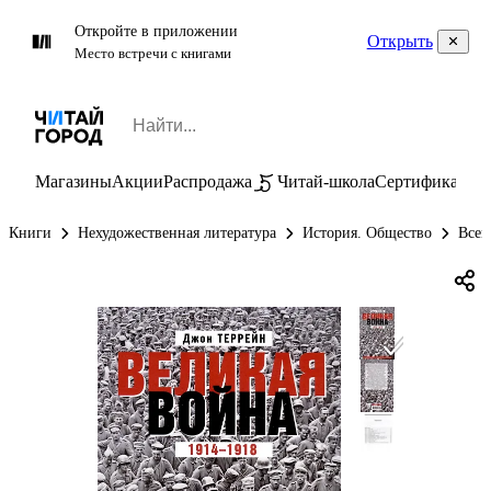
Откройте в приложении
Открыть
Место встречи с книгами
Магазины
Акции
Распродажа
Читай-школа
Сертификаты
П
Книги
Нехудожественная литература
История. Общество
Всем