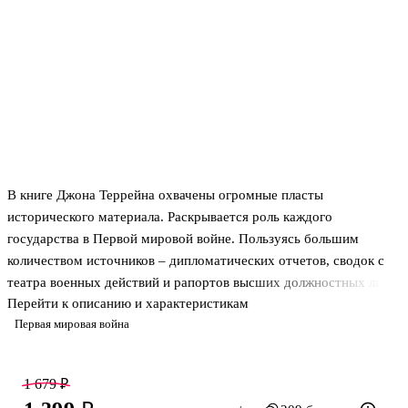
В книге Джона Террейна охвачены огромные пласты
исторического материала. Раскрывается роль каждого
государства в Первой мировой войне. Пользуясь большим
количеством источников – дипломатических отчетов, сводок с
театра военных действий и рапортов высших должностных лиц,
Перейти к описанию и характеристикам
– автор убедительно аргументирует ряд обобщений и выводов.
Первая мировая война
Расположенный в строго хронологическом порядке тщательно
скомпонованный материал выявляет тайные и явные мотивы
политики ведущих держав мира и механизмы, при помощи или
1 679 ₽
вопреки которым свершается неумолимый ход истории.