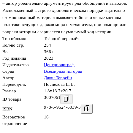
– автор убедительно аргументирует ряд обобщений и выводов.
Расположенный в строго хронологическом порядке тщательно
скомпонованный материал выявляет тайные и явные мотивы
политики ведущих держав мира и механизмы, при помощи или
вопреки которым свершается неумолимый ход истории.
Тип обложки
Твёрдый переплёт
Кол-во стр.
254
Вес
366 г
Год издания
2023
Издательство
Центрполиграф
Серия
Всемирная история
Автор
Джон Террейн
Переводчик
Поспелова Е
,
Б.
Размер
1.8x13.7x20.7
3007061
ID товара
978-5-9524-6039-3
ISBN
Возрастное
16+
ограничение