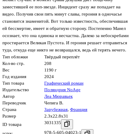
заместившей ее поп-звезде. Инцидент сразу же попадает на
видео. Получив свои пять минут славы, героиня в одночасье
становится знаменитой. Вот только известность, обеспечившая
ей бессмертие, имеет и обратную сторону. Постепенно Манел
осознает, что она одинока и несчастна. Далеко за небоскребами
простирается Великая Пустота. И героиня решает отправиться
туда, откуда еще никто не возвращался, ведь ей терять нечего.
Тип обложки
Твёрдый переплёт
Кол-во стр.
208
Вес
1190 г
Год издания
2024
Тип товара
Графический роман
Издательство
Поляндрия NoAge
Автор
Леа Мюравьек
Переводчик
Чепига В.
Страна
Зарубежная
,
Франция
Размер
2.3x22.8x31
3031335
ID товара
978-5-605-04023-1