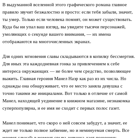
В выдуманной вселенной этого графического романа главное
правило звучит безжалостно и просто: если тебя забыли, значит,
ты умер. Только если человека помнят, он может существовать.
Куда бы ни упал ваш взгляд, вы увидите тысячи персонажей,
умоляющих о секунде вашего внимания, — их имена
отображаются на многочисленных экранах.
Для одних мгновения славы складываются в копилку бессмертия.
Для иных эта каждодневная гонка за привлечением к себе
интереса окружающих — не более чем средство, позволяющее
выжить. Главная героиня Манел Наэр как раз из их числа. Но
однажды она обнаруживает, что ее место заняла девушка с
точно такими же инициалами. Вот только в отличие от самой
Манел, находящей уединение в книжном магазине, незнакомка
суперпопулярна, и ее имя не сходит с первых полос газет.
Манел понимает, что скоро о ней совсем забудут, а значит, ее
ждет не только полное забвение, но и неминуемая смерть. Все
меняет случай: в момент срыва девушка дает пощечину