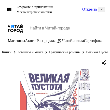
Откройте в приложении
Открыть
Место встречи с книгами
Магазины
Акции
Распродажа
Читай-школа
Сертификаты
П
Книги
Комиксы и манга
Графические романы
Великая Пустот