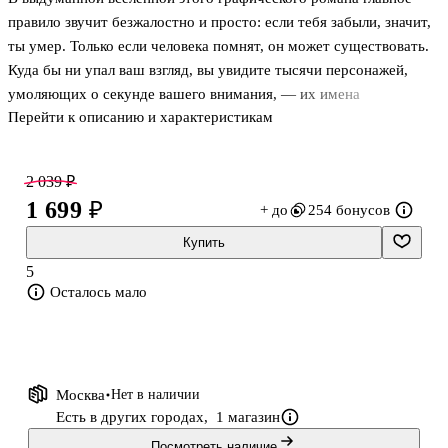
правило звучит безжалостно и просто: если тебя забыли, значит,
ты умер. Только если человека помнят, он может существовать.
Куда бы ни упал ваш взгляд, вы увидите тысячи персонажей,
умоляющих о секунде вашего внимания, — их имена
Перейти к описанию и характеристикам
отображаются на многочисленных экранах.
Для одних мгновения славы складываются в копилку бессмертия.
2 039 ₽
Для иных эта каждодневная гонка за привлечением к себе
1 699 ₽
+ до
254 бонусов
интереса окружающих — не более чем средство, позволяющее
выжить. Главная героиня Манел Наэр как раз из их числа. Но
Купить
однажды она обнаруживает, что ее место заняла девушка с
5
точно такими же инициалами. Вот только в отличие от самой
Осталось мало
Манел, находящей уе
Москва
Нет в наличии
Есть в других городах,
1 магазин
Посмотреть наличие