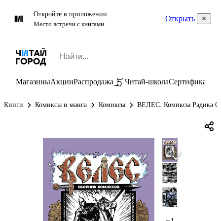
Откройте в приложении
Открыть
Место встречи с книгами
Магазины
Акции
Распродажа
Читай-школа
Сертификаты
П
Книги
Комиксы и манга
Комиксы
ВЕЛЕС. Комиксы Радика С
+1