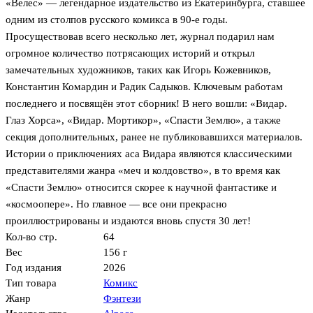
«Велес» — легендарное издательство из Екатеринбурга, ставшее
одним из столпов русского комикса в 90-е годы.
Просуществовав всего несколько лет, журнал подарил нам
огромное количество потрясающих историй и открыл
замечательных художников, таких как Игорь Кожевников,
Константин Комардин и Радик Садыков. Ключевым работам
последнего и посвящён этот сборник! В него вошли: «Видар.
Глаз Хорса», «Видар. Мортикор», «Спасти Землю», а также
секция дополнительных, ранее не публиковавшихся материалов.
Истории о приключениях аса Видара являются классическими
представителями жанра «меч и колдовство», в то время как
«Спасти Землю» относится скорее к научной фантастике и
«космоопере». Но главное — все они прекрасно
проиллюстрированы и издаются вновь спустя 30 лет!
Кол-во стр.
64
Вес
156 г
Год издания
2026
Тип товара
Комикс
Жанр
Фэнтези