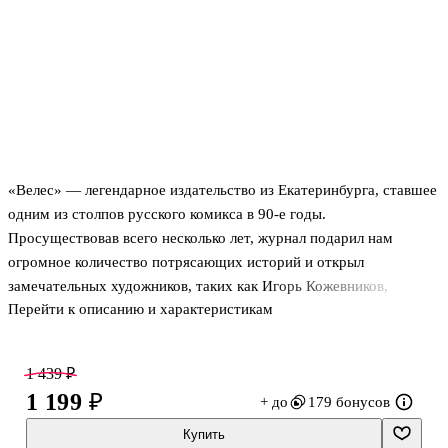
«Велес» — легендарное издательство из Екатеринбурга, ставшее
одним из столпов русского комикса в 90-е годы.
Просуществовав всего несколько лет, журнал подарил нам
огромное количество потрясающих историй и открыл
замечательных художников, таких как Игорь Кожевников,
Перейти к описанию и характеристикам
Константин Комардин и Радик Садыков. Ключевым работам
последнего и посвящён этот сборник! В него вошли: «Видар.
Глаз Хорса», «Видар. Мортикор», «Спасти Землю», а также
1 439 ₽
секция дополнительных, ранее не публиковавшихся материалов.
1 199 ₽
+ до
179 бонусов
Истории о приключениях аса Видара являются классическими
представителями жанра «меч и колдовство», в то время как
Купить