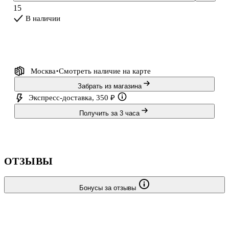
«Спасти Землю» относится скорее к научной фантастике и
15
«космоопере». Но главное — все они пр
В наличии
Москва
Смотреть наличие
на карте
Забрать из магазина
Экспресс-доставка, 350 ₽
Получить за 3 часа
ОТЗЫВЫ
Бонусы за отзывы