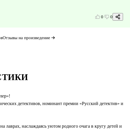
0
0
ов
Отзывы на произведение
СТИКИ
лер»!
ических детективов, номинант премии «Русский детектив» и
а лаврах, наслаждаясь уютом родного очага в кругу детей и