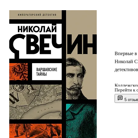
Впервые в 
Николай С
детективов
Коллежском
Перейти к 
наслаждаяс
5 отзы
снова приз
отправитьс
убиты рус
это власти
Лыкова, ко