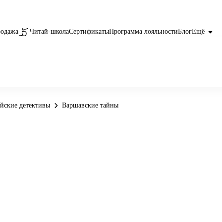
родажа
Читай-школа
Сертификаты
Программа лояльности
Блог
Ещё
йские детективы
Варшавские тайны