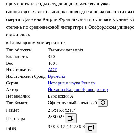
примирить легенды о чудовищных матерях и ужа-
сающих девах-воительницах с повседневной жизнью этих жен
смерти. Джоанна Катрин Фридриксдоттир училась в универси
степень по средневековой литературе в Оксфордском универс
стажировку
в Гарвардском университете.
Тип обложки
Твёрдый переплёт
Кол-во стр.
320
Вес
468 г
Издательство
АСТ
Издательский бренд
Времена
Серия
История и наука Рунета
Автор
Йоханна Катрин Фриксдоттир
Переводчик
Быковский А.
Офсет пухлый кремовый
Тип бумаги
Размер
2.5x16.8x21.7
2880025
ID товара
978-5-17-144736-6
ISBN