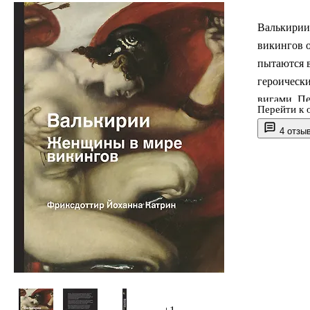
Валькирии
викингов 
пытаются в
героическ
вигами. Пе
Перейти к 
сила духа
4 отзы
прекрасных
ученых зад
самом деле
Опираясь н
древние за
чудовищны
сающих де
показывая 
Катрин Ф