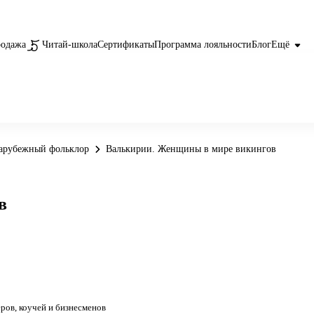
родажа
Читай-школа
Сертификаты
Программа лояльности
Блог
Ещё
арубежный фольклор
Валькирии. Женщины в мире викингов
в
ров, коучей и бизнесменов