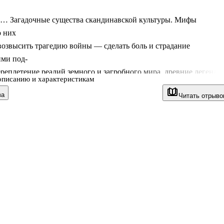
… Загадочные существа скандинавской культуры. Мифы
о них
озвысить трагедию войны — сделать боль и страдание
ими под-
реплетение реалий земного и загробного мира, древние легенды
описанию и характеристикам
ва
Читать отрыво
 воительниц и их личные истории не одно столетие заставляют
уматься о том, кто же такие валькирии и существовали они на
?
а новейшие исторические, археологические свидетельства и
хватывающие тексты, автор пытается примирить легенды о
х матерях и ужа-
вах-воительницах с повседневной жизнью этих женщин,
их в детские, юные, зрелые годы и на пороге смерти. Джоанна