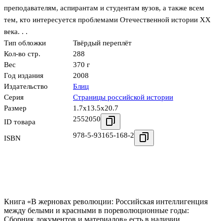
преподавателям, аспирантам и студентам вузов, а также всем
тем, кто интересуется проблемами Отечественной истории XX
века. . .
Тип обложки
Твёрдый переплёт
Кол-во стр.
288
Вес
370 г
Год издания
2008
Издательство
Блиц
Серия
Страницы российской истории
Размер
1.7x13.5x20.7
2552050
ID товара
978-5-93165-168-2
ISBN
Книга «В жерновах революции: Российская интеллигенция
между белыми и красными в пореволюционные годы:
Сборник документов и материалов» есть в наличии