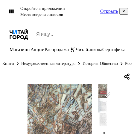
Откройте в приложении
Открыть
Место встречи с книгами
Магазины
Акции
Распродажа
Читай-школа
Сертификаты
П
Книги
Нехудожественная литература
История. Общество
Росс
+5