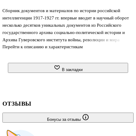
Сборник документов и материалов по истории российской
интеллигенции 1917-1927 гг. впервые вводит в научный оборот
несколько десятков уникальных документов из Российского
государственного архива социально-политической истории и
Архива Гуверовского института войны, революции и мира
Перейти к описанию и характеристикам
(Hoover Institution on War, Revolution and Peace), где отражена
сложная судьба данного слоя в пореволюционные годы.
.Сборник адресован широкому кругу специалистов: историкам,
философам, социологам, правоведам, культурологам,
В закладки
преподавателям, аспирантам и студентам вузов, а также всем
тем, кто интересуется проблемами Отечественной истории XX
века. . .
ОТЗЫВЫ
Бонусы за отзывы