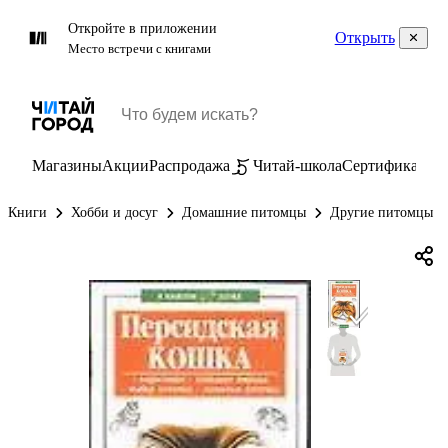
Откройте в приложении
Открыть
Место встречи с книгами
Магазины
Акции
Распродажа
Читай-школа
Сертификаты
П
Книги
Хобби и досуг
Домашние питомцы
Другие питомцы