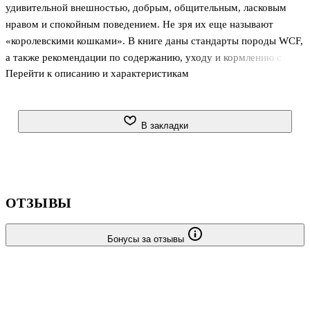
удивительной внешностью, добрым, общительным, ласковым
нравом и спокойным поведением. Не зря их еще называют
«королевскими кошками». В книге даны стандарты породы WCF,
а также рекомендации по содержанию, уходу и кормлению с
Перейти к описанию и характеристикам
учетом особенностей данной породы кошек.
В закладки
ОТЗЫВЫ
Бонусы за отзывы