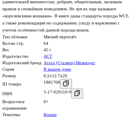
удивительной внешностью, добрым, общительным, ласковым
нравом и спокойным поведением. Не зря их еще называют
«королевскими кошками». В книге даны стандарты породы WCF,
а также рекомендации по содержанию, уходу и кормлению с
учетом особенностей данной породы кошек.
Тип обложки
Мягкий переплёт
Кол-во стр.
64
Вес
45 г
Издательство
АСТ
Издательский бренд
Агата (Сталкер).Межиздат
Серия
В вашем доме
Размер
0.2x12.7x20
1881708
ID товара
5-17-020110-9
ISBN
Возрастное
0+
ограничение
Тематика
Кошки