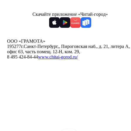
Скачайте приложение «Читай-город»
ООО «ГРАМОТА»
195277
г.Санкт-Петербург,
,
Пироговская наб., д. 21, литера А,
офис 63, часть помещ. 12-Н, ком. 29
,
8 495 424-84-44
www.chitai-gorod.ru/