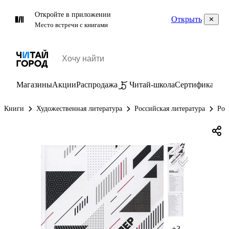
Откройте в приложении
Открыть
Место встречи с книгами
Магазины
Акции
Распродажа
Читай-школа
Сертификаты
П
Книги
Художественная литература
Российская литература
Рос
+3