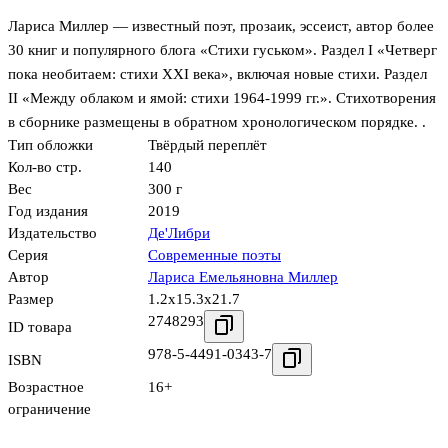
Лариса Миллер — известный поэт, прозаик, эссеист, автор более
30 книг и популярного блога «Стихи гуськом». Раздел I «Четверг
пока необитаем: стихи XXI века», включая новые стихи. Раздел
II «Между облаком и ямой: стихи 1964-1999 гг.». Стихотворения
в сборнике размещены в обратном хронологическом порядке. .
Тип обложки
Твёрдый переплёт
Кол-во стр.
140
Вес
300 г
Год издания
2019
Издательство
Де'Либри
Серия
Современные поэты
Автор
Лариса Емельяновна Миллер
Размер
1.2x15.3x21.7
2748293
ID товара
978-5-4491-0343-7
ISBN
Возрастное
16+
ограничение