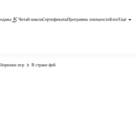
родажа
Читай-школа
Сертификаты
Программа лояльности
Блог
Ещё
Сборники игр
В стране фей