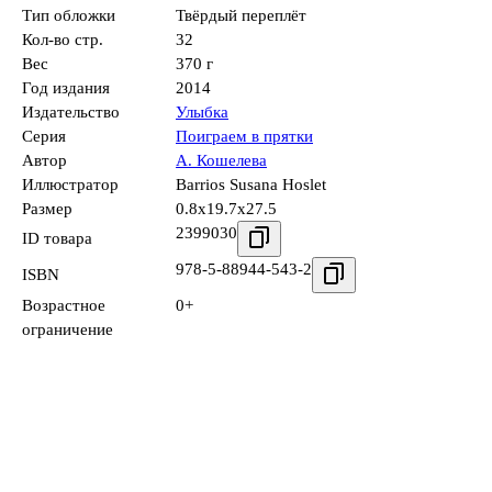
Тип обложки
Твёрдый переплёт
Кол-во стр.
32
Вес
370 г
Год издания
2014
Издательство
Улыбка
Серия
Поиграем в прятки
Автор
А. Кошелева
Иллюстратор
Barrios Susana Hoslet
Размер
0.8x19.7x27.5
2399030
ID товара
978-5-88944-543-2
ISBN
Возрастное
0+
ограничение