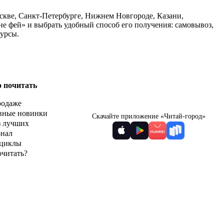
оскве, Санкт-Петербурге, Нижнем Новгороде, Казани,
не фей» и выбрать удобный способ его получения: самовывоз,
курсы.
о почитать
родаже
вные новинки
Скачайте приложение «Читай-город»
з лучших
рнал
циклы
очитать?