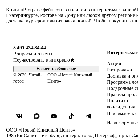
Книга «В стране фей» есть в наличии в интернет-магазине «
Екатеринбурге, Ростове-на-Дону или любом другом регионе Р
доставка курьером или отправка почтой. Чтобы покупать кни
8 495 424-84-44
Интернет-маг
Вопросы и ответы
Поучаствовать в интервью
Акции
Написать обращение
Распродажа
© 2026, Читай-
ООО «Новый Книжный
Доставка и оп
город
Центр»
Программа ло
Подарочные с
Правила прод
Политика
конфиденциал
Принимаем к о
На информаци
ООО «Новый Книжный Центр»
198516
г.Санкт-Петербург,
,
вн.тер.г. город Петергоф,
,
пр-кт Са