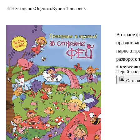
Нет оценок
Оценить
Купил 1 человек
В стране 
празднован
парке аттр
развороте 
в кружочка
Перейти к 
отыскать в
Остави
многое дру