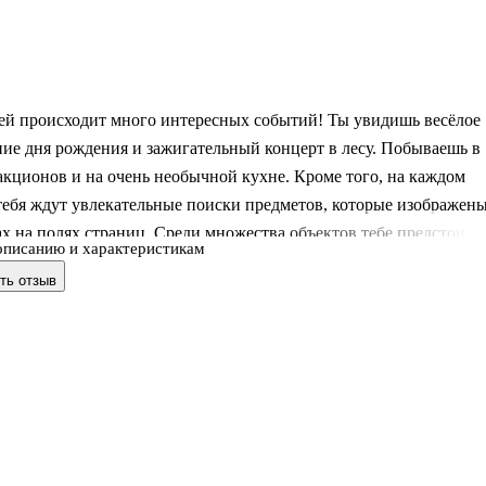
фей происходит много интересных событий! Ты увидишь весёлое
ие дня рождения и зажигательный концерт в лесу. Побываешь в
акционов и на очень необычной кухне. Кроме того, на каждом
тебя ждут увлекательные поиски предметов, которые изображен
х на полях страниц. Среди множества объектов тебе предстоит
описанию и характеристикам
олшебные палочки, музыкальные ноты, печенье в форме сердец 
ть отзыв
гое! .