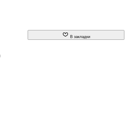
В закладки
ы
и