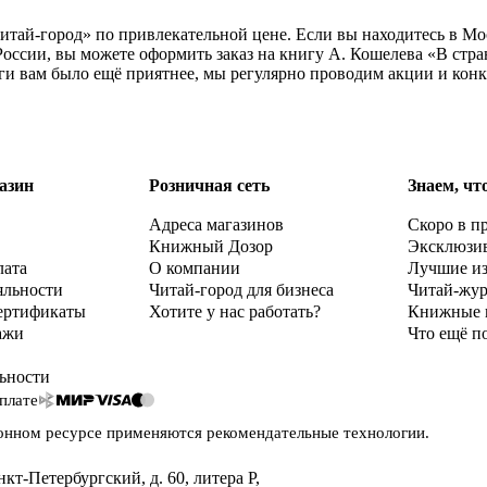
Читай-город» по привлекательной цене. Если вы находитесь в М
оссии, вы можете оформить заказ на книгу А. Кошелева «В стра
ги вам было ещё приятнее, мы регулярно проводим акции и кон
азин
Розничная сеть
Знаем, чт
Адреса магазинов
Скоро в п
Книжный Дозор
Эксклюзи
лата
О компании
Лучшие и
яльности
Читай-город для бизнеса
Читай-жу
ертификаты
Хотите у нас работать?
Книжные 
ажи
Что ещё п
ьности
плате
онном ресурсе применяются
рекомендательные технологии
.
нкт-Петербургский, д. 60, литера Р
,