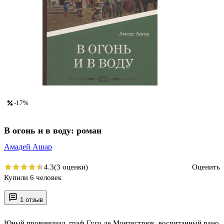
-17%
В огонь и в воду: роман
Амадей Ашар
4.3
(3 оценки)
Оценить
Купили 6 человек
1 отзыв
Юный провинциал, граф Гуго де Монтестрюк, воспитанный рано