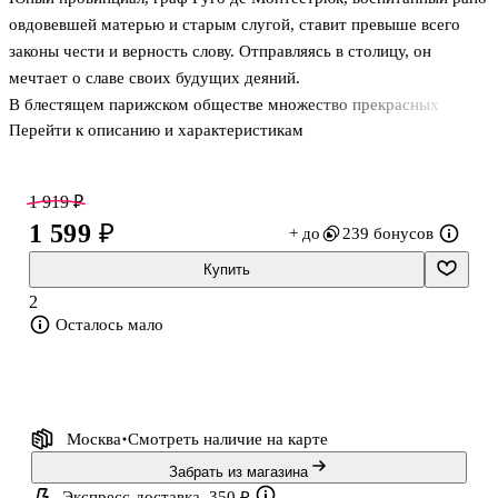
овдовевшей матерью и старым слугой, ставит превыше всего
законы чести и верность слову. Отправляясь в столицу, он
мечтает о славе своих будущих деяний.
В блестящем парижском обществе множество прекрасных
Перейти к описанию и характеристикам
женщин, и лишь одну из них граф избирает своей путеводной
звездой, но, чтобы по-настоящему обрести её ему необходимо
пройти сквозь череду испытаний.
1 919 ₽
Он столкнется с могущественным и коварным соперником,
1 599 ₽
+ до
239 бонусов
который ведет свою игру. И впереди у героя множество
безумных и неожиданных приключений…
Купить
2
Осталось мало
Москва
Смотреть наличие
на карте
Забрать из магазина
Экспресс-доставка, 350 ₽