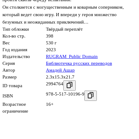
Он столкнется с могущественным и коварным соперником,
который ведет свою игру. И впереди у героя множество
безумных и неожиданных приключений…
Тип обложки
Твёрдый переплёт
Кол-во стр.
398
Вес
530 г
Год издания
2023
Издательство
RUGRAM_Public Domain
Серия
Библиотечка русских переводов
Автор
Амадей Ашар
Размер
2.3x15.3x21.7
2994764
ID товара
978-5-517-10196-9
ISBN
Возрастное
16+
ограничение