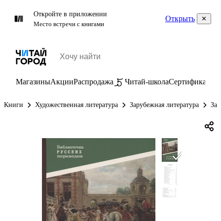
Откройте в приложении
Открыть
Место встречи с книгами
Магазины
Акции
Распродажа
Читай-школа
Сертификаты
П
Книги
Художественная литература
Зарубежная литература
Зар