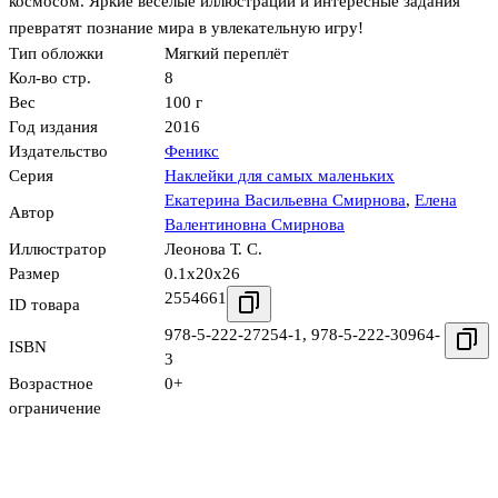
космосом. Яркие веселые иллюстрации и интересные задания
превратят познание мира в увлекательную игру!
Тип обложки
Мягкий переплёт
Кол-во стр.
8
Вес
100 г
Год издания
2016
Издательство
Феникс
Серия
Наклейки для самых маленьких
Екатерина Васильевна Смирнова
,
Елена
Автор
Валентиновна Смирнова
Иллюстратор
Леонова Т. С.
Размер
0.1x20x26
2554661
ID товара
978-5-222-27254-1
,
978-5-222-30964-
ISBN
3
Возрастное
0+
ограничение