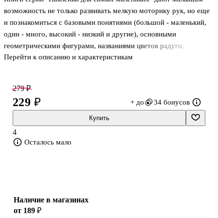
возможность не только развивать мелкую моторику рук, но еще
и познакомиться с базовыми понятиями (большой - маленький,
один - много, высокий - низкий и другие), основными
геометрическими фигурами, названиями цветов радуги,
Перейти к описанию и характеристикам
домашними и дикими животными, подводным миром и
космосом. Яркие веселые иллюстрации и интересные задания
превратят познание мира в увлекательную игру!
279 ₽
229 ₽
+ до
34 бонусов
Купить
4
Осталось мало
Наличие в магазинах
от 189 ₽