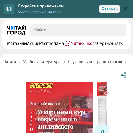
Откройте в приложении
Открыть
Место встречи с книгами
Магазины
Акции
Распродажа
Читай-школа
Сертификаты
Прог
Книги
Учебная литература
Изучение иностранных языков
+1