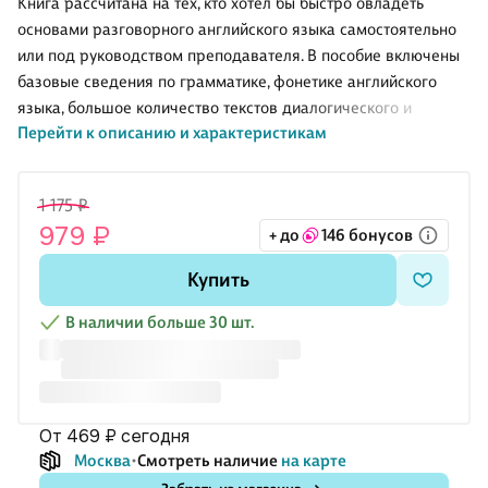
Книга рассчитана на тех, кто хотел бы быстро овладеть
основами разговорного английского языка самостоятельно
или под руководством преподавателя. В пособие включены
базовые сведения по грамматике, фонетике английского
языка, большое количество текстов диалогического и
Перейти к описанию и характеристикам
монологического характера, упражнения и тестовые задания
с ключами.
1 175 ₽
979 ₽
+ до
146 бонусов
Купить
В наличии больше 30 шт.
от 469 ₽
сегодня
Москва
Смотреть наличие
на карте