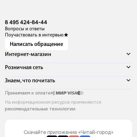
8 495 424-84-44
Вопросы и ответы
Поучаствовать в интервью
Написать обращение
Интернет-магазин
Акции
Розничная сеть
Распродажа
Доставка и оплата
Адреса магазинов
Знаем, что почитать
Программа лояльности
Книжный Дозор
Подарочные сертификаты
О компании
Скоро в продаже
Принимаем к оплате
Правила продажи
Читай-город для бизнеса
Эксклюзивные новинки
На информационном ресурсе применяются
Политика конфиденциальности
Хотите у нас работать?
Лучшие из лучших
рекомендательные технологии
.
Читай-журнал
Книжные циклы
Что ещё почитать?
Скачайте приложение «Читай-город»