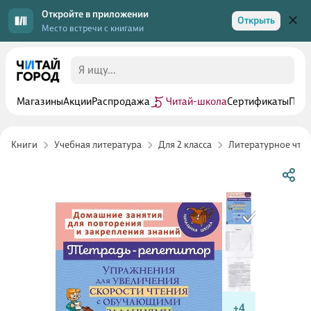
Откройте в приложении
Открыть
Место встречи с книгами
Магазины
Акции
Распродажа
Читай-школа
Сертификаты
Прог
Книги
Учебная литература
Для 2 класса
Литературное чтен
+4