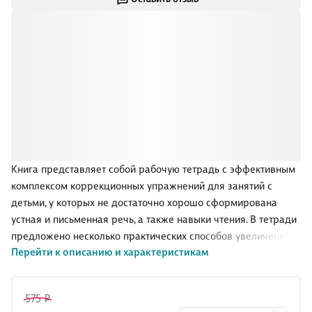
Книга представляет собой рабочую тетрадь с эффективным
комплексом коррекционных упражнений для занятий с
детьми, у которых не достаточно хорошо сформирована
устная и письменная речь, а также навыки чтения. В тетради
предложено несколько практических способов увеличения
Перейти к описанию и характеристикам
скорости чтения и коррекции многих дисграфических и
дислексических нарушений. Адресована книга заботливым
родителям и педагогам. Если с ребёнком в системе
575 ₽
отработать предложенные коррекционные задания, у