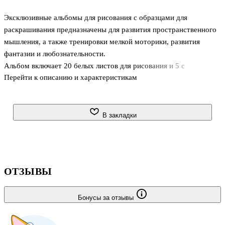
Эксклюзивные альбомы для рисования с образцами для
раскрашивания предназначены для развития пространственного
мышления, а также тренировки мелкой моторики, развития
фантазии и любознательности.
Альбом включает 20 белых листов для рисования и 5 с
Перейти к описанию и характеристикам
заданиями, которые ребенок может воспроизвести на чистом
листе. Теперь учиться рисовать - настоящий праздник для
ребенка, ведь рядом с ним будут герои его любимых
мультфильмов.
В закладки
ОТЗЫВЫ
Бонусы за отзывы