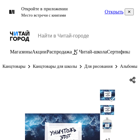
Откройте в приложении
Открыть
Место встречи с книгами
Магазины
Акции
Распродажа
Читай-школа
Сертификаты
П
Канцтовары
Канцтовары для школы
Для рисования
Альбомы и
+1