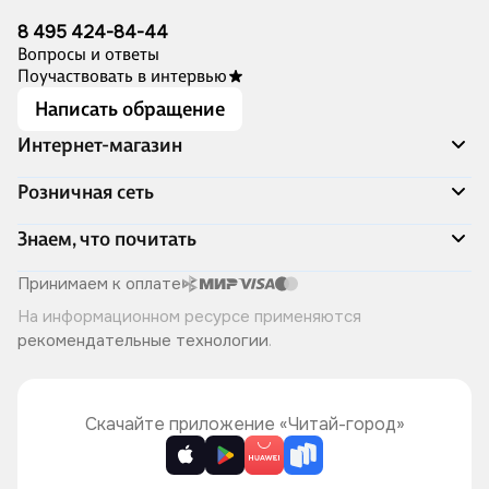
8 495 424-84-44
Вопросы и ответы
Поучаствовать в интервью
Написать обращение
Интернет-магазин
Акции
Розничная сеть
Распродажа
Доставка и оплата
Адреса магазинов
Знаем, что почитать
Программа лояльности
Книжный Дозор
Подарочные сертификаты
О компании
Скоро в продаже
Принимаем к оплате
Правила продажи
Читай-город для бизнеса
Эксклюзивные новинки
На информационном ресурсе применяются
Политика конфиденциальности
Хотите у нас работать?
Лучшие из лучших
рекомендательные технологии
.
Читай-журнал
Книжные циклы
Что ещё почитать?
Скачайте приложение «Читай-город»