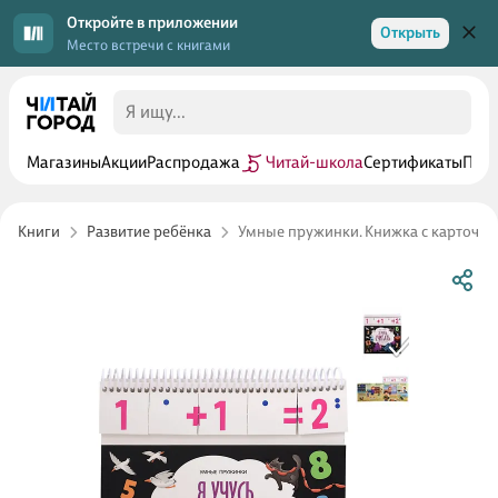
Откройте в приложении
Открыть
Место встречи с книгами
Магазины
Акции
Распродажа
Читай-школа
Сертификаты
Прог
Книги
Развитие ребёнка
Умные пружинки. Книжка с карточка