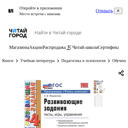
Откройте в приложении
Открыть
Место встречи с книгами
Магазины
Акции
Распродажа
Читай-школа
Сертификаты
П
Книги
Учебная литература
Педагогика и психология
Обучение