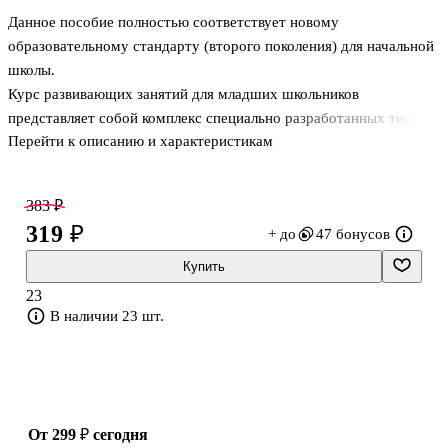
Данное пособие полностью соответствует новому
образовательному стандарту (второго поколения) для начальной
школы.
Курс развивающих занятий для младших школьников
представляет собой комплекс специально разработанных тестов,
Перейти к описанию и характеристикам
игр и упражнений, направленных на развитие памяти, внимания,
наблюдательности, логического мышления; способствует
развитию пространственного восприятия и сенсомоторной
383 ₽
координации. Работать с предложенными заданиями можно на
319 ₽
+ до
47 бонусов
факультативах, в группах продлённого дня, отдельные
упражнения учитель может использовать как дополнительный
Купить
материал к урокам русского языка и математики, при подготовке
23
учащихся к олимпиадам и викторинам. Данное пособие можно
В наличии 23 шт.
рекомендовать родител
от 299 ₽
сегодня