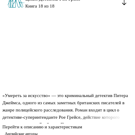
Книга 18 из 18
«Умереть за искусство» — это криминальный детектив Питера
Джеймса, одного из самых заметных британских писателей в
жанре полицейского расследования. Роман входит в цикл о
детективе-суперинтенданте Рое Грейсе, действие которого
разворачивается в Брайтоне. Писатель известен вниманием к
Перейти к описанию и характеристикам
процедуре следствия и стремлением показать работу полиции
Английские авторы