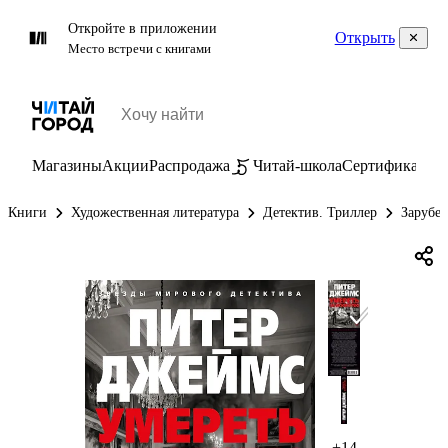
Откройте в приложении
Открыть
Место встречи с книгами
Магазины
Акции
Распродажа
Читай-школа
Сертификаты
П
Книги
Художественная литература
Детектив. Триллер
Зарубе
+14