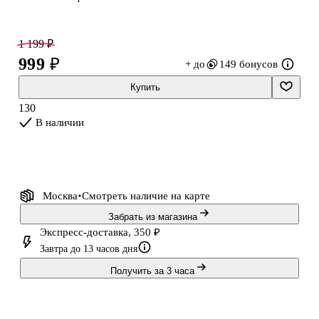
без лишнего украшательства. За счёт этого история держится не
на громких эффектах, а на точности деталей, темпе
расследования и напряжении, которое возникает вокруг
1 199 ₽
преступления. Книга подойдёт тем, кто ищет современный
999 ₽
+ до
149 бонусов
зарубежный детектив с опорой на логику, улики и
Купить
последовательную работу следствия.
130
В наличии
О чём книга:
Роман рассказывает
Москва
Смотреть наличие
на карте
Забрать из магазина
Экспресс-доставка, 350 ₽
Завтра до 13 часов дня
Получить за 3 часа