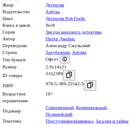
Жанр
Детектив
Издательство
Азбука
Цикл
Детектив Рой Грейс
Книга в цикле
№18
Серия
Звезды мирового детектива
Автор
Питер Джеймс
Переводчик
Александр Смульский
Страна
Зарубежная
,
Англия
Офсет
Тип бумаги
Размер
2.9x14x21
3162389
ID товара
978-5-389-25542-5
ISBN
Возрастное
18+
ограничение
Современный
,
Криминальный
,
Поджанр
Полицейский
Тематика
Преступники/криминал
,
Загадки и тайны