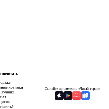
о почитать
родаже
вные новинки
Скачайте приложение «Читай-город»
з лучших
рнал
циклы
очитать?