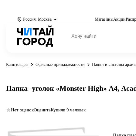
Россия, Москва
Магазины
Акции
Расп
Канцтовары
Офисные принадлежности
Папки и системы архи
Папка -уголок «Monster High» А4, Acad
Нет оценок
Оценить
Купили 9 человек
Папка пла