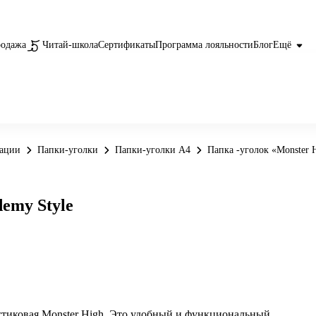
родажа
Читай-школа
Сертификаты
Программа лояльности
Блог
Ещё
вации
Папки-уголки
Папки-уголки А4
Папка -уголок «Monster 
emy Style
стиковая Monster High. Это удобный и функциональный