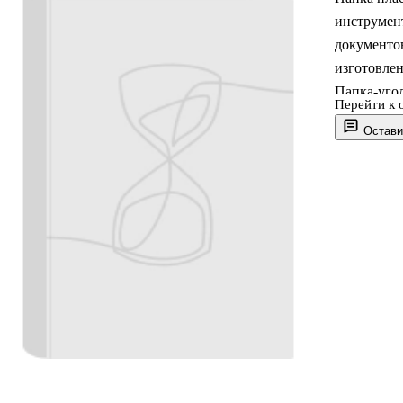
инструмент
документо
изготовлен
Папка-угол
Перейти к 
работника.
Остави
поврежден
Размер: 31 