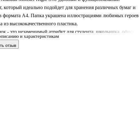
, который идеально подойдет для хранения различных бумаг и
в формата А4. Папка украшена иллюстрациями любимых героев
а из высококачественного пластика.
ок - это незаменимый атрибут для студента, школьника, офисно
описанию и характеристикам
 Такая папка надежно сохранит любые бумаги и сбережет их от
ть отзыв
ий, пыли и влаги.
х 22 х 0,5 см.