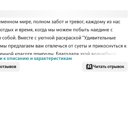
еменном мире, полном забот и тревог, каждому из нас
отдых и время, когда мы можем побыть наедине с
 собой. Вместе с уютной раскраской "Удивительные
 мы предлагаем вам отвлечься от суеты и прикоснуться к
венной красоте природы. Благодаря этой волшебной
и к описанию и характеристикам
вы сможете открыть для себя разнообразный мир цветов,
 отзывов
Читать отрывок
и душевное спокойствие и внутреннюю гармонию.
дите мысли, запаситесь любимыми карандашами и
выход своей творческой энергии, наполнив страницы
.