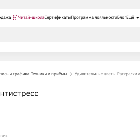
одажа
Читай-школа
Сертификаты
Программа лояльности
Блог
Ещё
ись и графика. Техники и приёмы
Удивительные цветы. Раскраски 
антистресс
овек