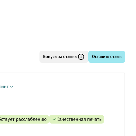
Бонусы за отзывы
Оставить отзыв
тинг
бствует расслаблению
качественная печать