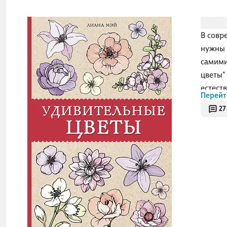
В совр
нужны 
самими
цветы"
естест
Перейт
книге 
27
обрест
Освобо
дайте 
цветом