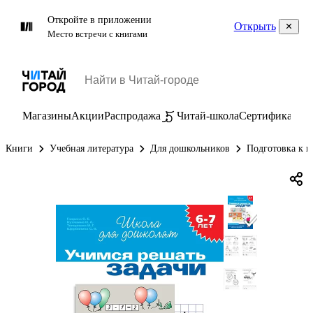
Откройте в приложении
Открыть
Место встречи с книгами
Магазины
Акции
Распродажа
Читай-школа
Сертификаты
П
Книги
Учебная литература
Для дошкольников
Подготовка к ш