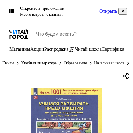
Откройте в приложении
Открыть
Место встречи с книгами
Магазины
Акции
Распродажа
Читай-школа
Сертификаты
П
Книги
Учебная литература
Образование
Начальная школа