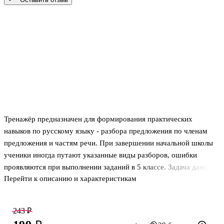
Тренажёр предназначен для формирования практических
навыков по русскому языку - разбора предложения по членам
предложения и частям речи. При завершении начальной школы
ученики иногда путают указанные виды разборов, ошибки
проявляются при выполнении заданий в 5 классе. Задача данного
Перейти к описанию и характеристикам
пособия состоит в том, чтобы помочь младшим школьникам на
одном языковом материале отработать оба вида разбора и в
дальнейшем не допускать ошибок.
243 ₽