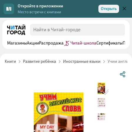
Откройте в приложении
Открыть
Место встречи с книгами
Магазины
Акции
Распродажа
Читай-школа
Сертификаты
Прог
Книги
Развитие ребёнка
Иностранные языки
Учим английс