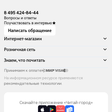
8 495 424-84-44
Вопросы и ответы
Поучаствовать в интервью
Написать обращение
Интернет-магазин
Акции
Розничная сеть
Распродажа
Доставка и оплата
Адреса магазинов
Знаем, что почитать
Программа лояльности
Книжный Дозор
Подарочные сертификаты
О компании
Скоро в продаже
Принимаем к оплате
Правила продажи
Читай-город для бизнеса
Эксклюзивные новинки
На информационном ресурсе применяются
Политика конфиденциальности
Хотите у нас работать?
Лучшие из лучших
рекомендательные технологии
.
Читай-журнал
Книжные циклы
Что ещё почитать?
Скачайте приложение «Читай-город»