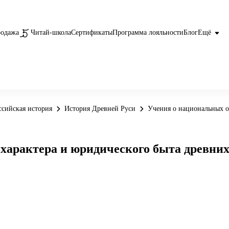
родажа
Читай-школа
Сертификаты
Программа лояльности
Блог
Ещё
ссийская история
История Древней Руси
Учения о национальных о
характера и юридического быта древних