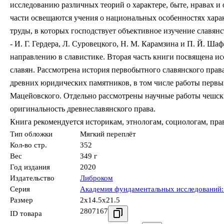
исследованию различных теорий о характере, быте, нравах и 
части освещаются учения о национальных особенностях хара
труды, в которых господствует объективное изучение славян
- И. Г. Гердера, Л. Суровецкого, Н. М. Карамзина и П. Й. Ш
направлению в славистике. Вторая часть книги посвящена и
славян. Рассмотрена история первобытного славянского пра
древних юридических памятников, в том числе работы первых 
Мацейовского. Отдельно рассмотрены научные работы чешски
оригинальность древнеславянского права.
Книга рекомендуется историкам, этнологам, социологам, пра
Тип обложки
Мягкий переплёт
Кол-во стр.
352
Вес
349 г
Год издания
2020
Издательство
Либроком
Серия
Академия фундаментальных исследований:
Размер
2x14.5x21.5
2807167
ID товара