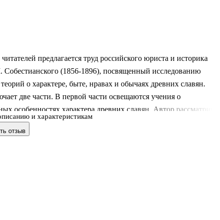
итателей предлагается труд российского юриста и историка
. Собестианского (1856-1896), посвященный исследованию
теорий о характере, быте, нравах и обычаях древних славян.
чает две части. В первой части освещаются учения о
ых особенностях характера древних славян. Автор рассматрива
описанию и характеристикам
научные труды, в которых господствует объективное изучение
ть отзыв
, а также критически анализирует работы своих современников -
ера, Л. Суровецкого, Н. М. Карамзина и П. Й. Шафарика, идеи
тносятся к сентиментально-поэтическому направлению в
. Вторая часть книги посвящена исследованию теорий об
тях юридического быт