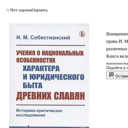
Нет оценок
Оценить
Вниманию ч
права И. М
различных 
Книга вклю
национальн
Перейти к 
старинные 
Остави
славянства
И. Г. Герд
которых о
славистике
особеннос