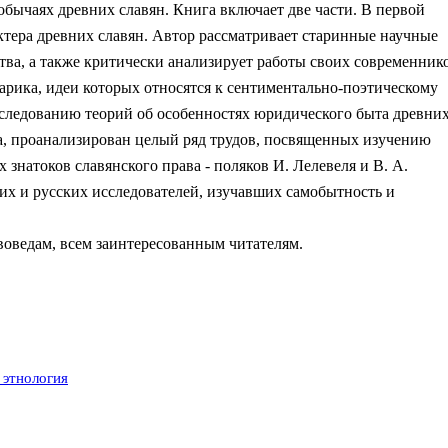
обычаях древних славян. Книга включает две части. В первой
ктера древних славян. Автор рассматривает старинные научные
ства, а также критически анализирует работы своих современник
афарика, идеи которых относятся к сентиментально-поэтическому
сследованию теорий об особенностях юридического быта древни
ва, проанализирован целый ряд трудов, посвященных изучению
знатоков славянского права - поляков И. Лелевеля и В. А.
х и русских исследователей, изучавших самобытность и
воведам, всем заинтересованным читателям.
 этнология