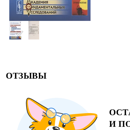
ОТЗЫВЫ
ОСТ
И П