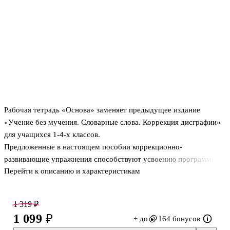
Рабочая тетрадь «Основа» заменяет предыдущее издание
«Учение без мучения. Словарные слова. Коррекция дисграфии»
для учащихся 1-4-х классов.
Предложенные в настоящем пособии коррекционно-
развивающие упражнения способствуют усвоению программных
Перейти к описанию и характеристикам
тем русского языка для 3-го класса и формированию учебных
навыков, в частности, навыка самоконтроля.
В комплект также входят методические рекомендации.
1 319 ₽
Издание рекомендовано специалистам (психологам, логопедам,
1 099 ₽
+ до
164 бонусов
учителям), работающим с учениками начальных классов, а также