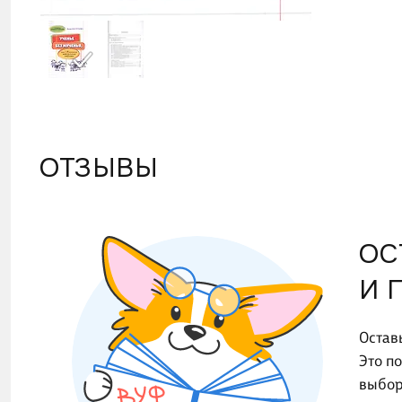
ОТЗЫВЫ
ОС
И 
Остав
Это п
выбор