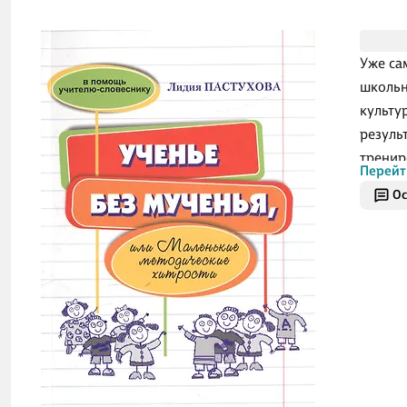
Уже са
школьн
культу
резуль
тренир
Перейт
истори
Ос