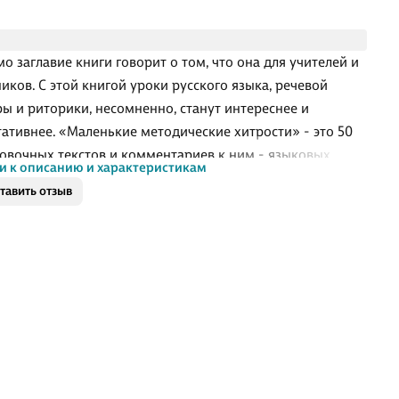
мо заглавие книги говорит о том, что она для учителей и
иков. С этой книгой уроки русского языка, речевой
ры и риторики, несомненно, станут интереснее и
тативнее. «Маленькие методические хитрости» - это 50
овочных текстов и комментариев к ним - языковых,
и к описанию и характеристикам
ческих, культурологических.
тавить отзыв