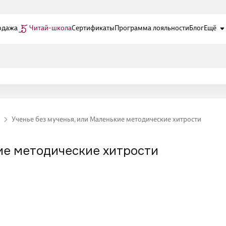
одажа
Читай-школа
Сертификаты
Программа лояльности
Блог
Ещё
Ученье без мученья, или Маленькие методические хитрости
кие методические хитрости