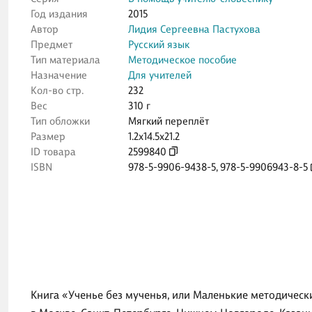
Год издания
2015
Автор
Лидия Сергеевна Пастухова
Предмет
Русский язык
Тип материала
Методическое пособие
Назначение
Для учителей
Кол-во стр.
232
Вес
310 г
Тип обложки
Мягкий переплёт
Размер
1.2x14.5x21.2
ID товара
2599840
ISBN
978-5-9906-9438-5
,
978-5-9906943-8-5
Книга «Ученье без мученья, или Маленькие методически