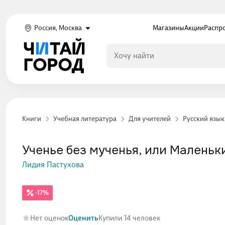
Россия, Москва
Магазины
Акции
Распр
Книги
Учебная литература
Для учителей
Русский язык
Ученье без мученья, или Малень
Лидия Пастухова
-17%
Нет оценок
Оценить
Купили 14 человек