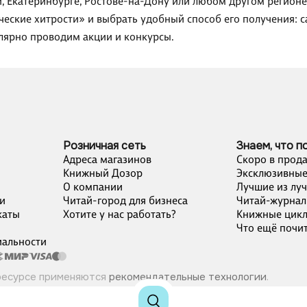
и, Екатеринбурге, Ростове-на-Дону или любом другом регионе
ческие хитрости» и выбрать удобный способ его получения: с
улярно проводим акции и конкурсы.
Розничная сеть
Знаем, что п
Адреса магазинов
Скоро в прод
Книжный Дозор
Эксклюзивные
О компании
Лучшие из лу
и
Читай-город для бизнеса
Читай-журнал
каты
Хотите у нас работать?
Книжные цик
Что ещё почит
альности
ресурсе применяются
рекомендательные технологии
.