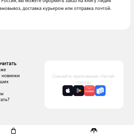
 России, вы можете оформить заказ на книгу Лидия
амовывоз, доставка курьером или отправка почтой.
очитать
аже
 новинки
Скачайте приложение «Читай-
чших
город»
лы
ать?