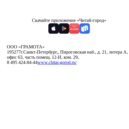
Скачайте приложение «Читай-город»
ООО «ГРАМОТА»
195277
г.Санкт-Петербург,
,
Пироговская наб., д. 21, литера А,
офис 63, часть помещ. 12-Н, ком. 29
,
8 495 424-84-44
www.chitai-gorod.ru/