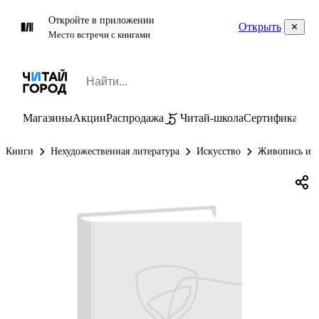
Откройте в приложении
Открыть
Место встречи с книгами
Магазины
Акции
Распродажа
Читай-школа
Сертификаты
П
Книги
Нехудожественная литература
Искусство
Живопись и г