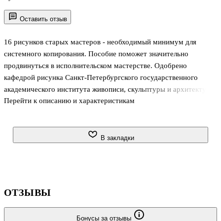
Оставить отзыв
16 рисунков старых мастеров - необходимый минимум для
системного копирования. Пособие поможет значительно
продвинуться в исполнительском мастерстве. Одобрено
кафедрой рисунка Санкт-Петербургского государственного
академического института живописи, скульптуры и архитектуры
Перейти к описанию и характеристикам
имени И. Е. Репина при PAX.
Высококачественные репродукции с оригиналов ведущих
музейных коллекций. Образцы опубликованы в натуральную
В закладки
величину, что позволяет лучше почувствовать графический
материал и приблизиться к пониманию изобразительного языка
мастеров и их технических приемов. Диапазон авторов
подобран таким образом, чтобы каждый мог подобрать мастера
ОТЗЫВЫ
по душе и по уровню подготовки.
Основа - матовый мелов
Бонусы за отзывы