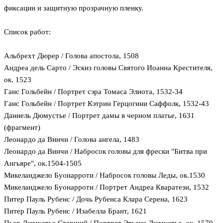
фиксации и защитную прозрачную пленку.
Список работ:
Альбрехт Дюрер / Голова апостола, 1508
Андреа дель Сарто / Эскиз головы Святого Иоанна Крестителя,
ок. 1523
Ганс Гольбейн / Портрет сэра Томаса Элиота, 1532-34
Ганс Гольбейн / Портрет Кэтрин Герцогини Саффолк, 1532-43
Даниель Дюмустье / Портрет дамы в черном платье, 1631
(фрагмент)
Леонардо да Винчи / Голова ангела, 1483
Леонардо да Винчи / Набросок головы для фрески "Битва при
Ангьяре", ок.1504-1505
Микеланджело Буонарроти / Набросок головы Леды, ок.1530
Микеланджело Буонарроти / Портрет Андреа Кваратези, 1532
Питер Пауль Рубенс / Дочь Рубенса Клара Серена, 1623
Питер Пауль Рубенс / Изабелла Брант, 1621
Пьер Дюмустье Старший / Портрет Этьена Дюмустье, ок. 1570