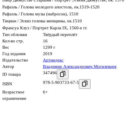
Рафаэль / Голова молодого апостола, ок.1519-1520
Рафаэль / Голова музы (набросок), 1510
Тициан / Эскиз головы женщины, ок.1510
Франсуа Клуэ / Портрет Карла IХ, 1560-е гг.
Тип обложки
Твёрдый переплёт
Кол-во стр.
16
Вес
1299 г
Год издания
2019
Издательство
Артиндекс
Автор
Владимир Александрович Могилевцев
347496
ID товара
978-5-903733-67-5
ISBN
Возрастное
6+
ограничение