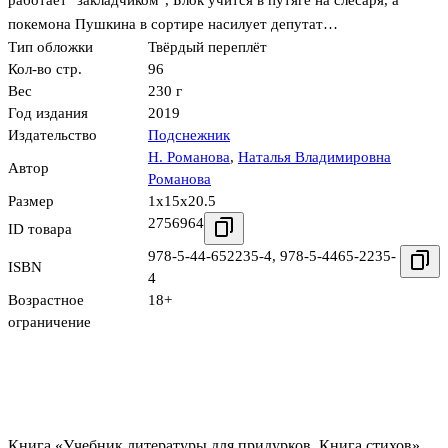
работает "закладчиком", Блок учится в путяге на слесаря, а
покемона Пушкина в сортире насилует депутат…
Тип обложки
Твёрдый переплёт
Кол-во стр.
96
Вес
230 г
Год издания
2019
Издательство
Подснежник
Н. Романова
,
Наталья Владимировна
Автор
Романова
Размер
1x15x20.5
2756964
ID товара
978-5-44-652235-4
,
978-5-4465-2235-
ISBN
4
Возрастное
18+
ограничение
Книга «Учебник литературы для придурков. Книга стихов»