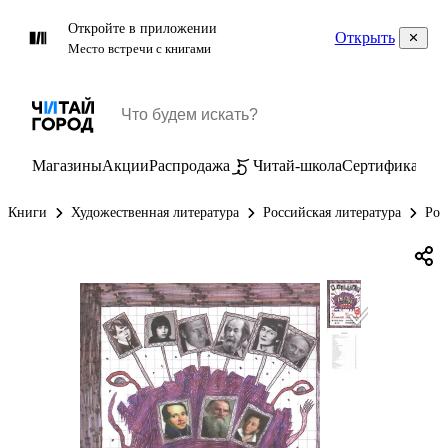
Откройте в приложении
Открыть
Место встречи с книгами
Магазины
Акции
Распродажа
Читай-школа
Сертификаты
П
Книги
Художественная литература
Российская литература
Рос