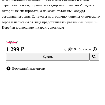
страшные тексты, "трэшпоэзия здорового человека", задача
которой не эпатировать, а показать тотальный абсурд
сегодняшнего дня. Ее тексты программно лишены лирического
героя и написаны от лица представителей различных социальных
Перейти к описанию и характеристикам
слоев современной России, воспроизводя особенности речи
каждого – от депутатских канцеляризмов до изменчивого
молодежного сленга. Гротескные сюжеты погружены в
1 559 ₽
исследование обыденного человеческого ужаса, обратной
1 299 ₽
+ до
194 бонусов
стороной которого является мрачный инфернальный комизм.
"Учебник литературы для придурков" – это самая
Купить
концептуальная ее работа. Все тексты здесь объединены единой
1
сквозной темой: классики русской литературы
Последний экземпляр