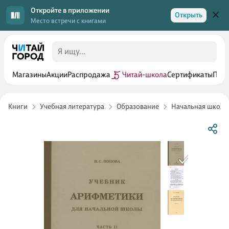
Откройте в приложении
Открыть
Место встречи с книгами
Магазины
Акции
Распродажа
Читай-школа
Сертификаты
Прог
Книги
Учебная литература
Образование
Начальная школа