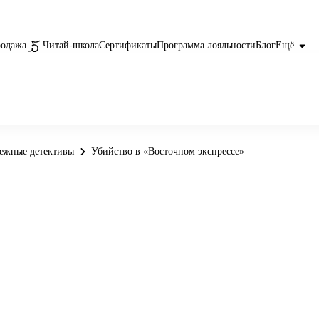
родажа
Читай-школа
Сертификаты
Программа лояльности
Блог
Ещё
ежные детективы
Убийство в «Восточном экспрессе»