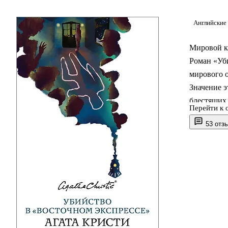
Английские
Мировой к
Роман «Уби
мирового о
Значение э
блестящих
Перейти к 
53 отз
«Убийство 
реального
версию, в
поездов Е
Пассажиров
столько же
неприятно