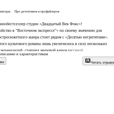
 авторы
Про детективов и профайлеров
инобестселлер студии «Двадцатый Век Фокс»!
йство в “Восточном экспрессе”» по своему значению для
стросюжетного жанра стоит рядом с «Десятью негритятами».
того культового романа лишь увеличилось в силу нескольких
 экранизаций, ставших мировой киноклассикой.
описанию и характеристикам
ыва
Читать отрыво
в "Восточном экспрессе"» основано на реальных событиях. Но
 преступника приговорили к смертной казни. А его книжную
ыдуманную Агатой Кристи, убили в одном из самых роскошных
вропы.
 в вагоне — двенадцать, как и заседателей в суде присяжных, и
 ран различного характера было нанесено Рэтчетту. Самому
му пасса