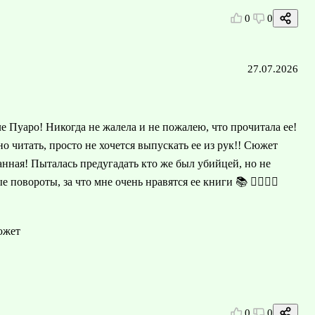
0
0
27.07.2026
е Пуаро! Никогда не жалела и не пожалею, что прочитала ее!
о читать, просто не хочется выпускать ее из рук!! Сюжет
данная! Пыталась предугадать кто же был убийцей, но не
повороты, за что мне очень нравятся ее книги 📚 👍🏻👍🏻
южет
0
0