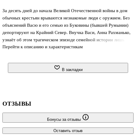
За десять дней до начала Великой Отечественной войны в дом
обычных крестьян врываются незнакомые люди с оружием. Без
объяснений Васю и его семью из Буковины (бывшей Румынии)
депортируют на Крайний Север. Внучка Васи, Анна Рахманько,
узнаёт об этом трагическом эпизоде семейной истории лишь
Перейти к описанию и характеристикам
много лет спустя от двоюродной бабушки Любы, пережившей
ссылку ещё ребёнком. Люба рассказывает о судьбах и тяготах
людей, которые против воли оказались на самом севере Сибири,
и пытается понять, за что им так долго пришлось жить с
В закладки
клеймом врагов народа.
ОТЗЫВЫ
Бонусы за отзывы
Оставить отзыв