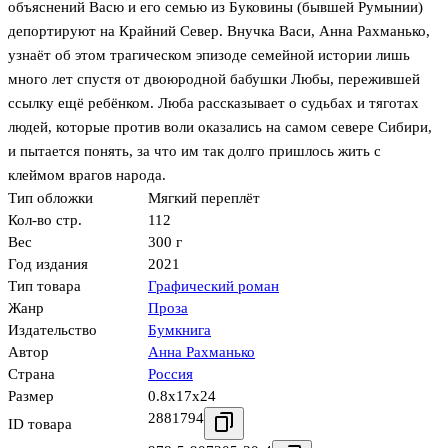
объяснений Васю и его семью из Буковины (бывшей Румынии)
депортируют на Крайний Север. Внучка Васи, Анна Рахманько,
узнаёт об этом трагическом эпизоде семейной истории лишь
много лет спустя от двоюродной бабушки Любы, пережившей
ссылку ещё ребёнком. Люба рассказывает о судьбах и тяготах
людей, которые против воли оказались на самом севере Сибири,
и пытается понять, за что им так долго пришлось жить с
клеймом врагов народа.
Тип обложки
Мягкий переплёт
Кол-во стр.
112
Вес
300 г
Год издания
2021
Тип товара
Графический роман
Жанр
Проза
Издательство
Бумкнига
Автор
Анна Рахманько
Страна
Россия
Размер
0.8x17x24
2881794
ID товара