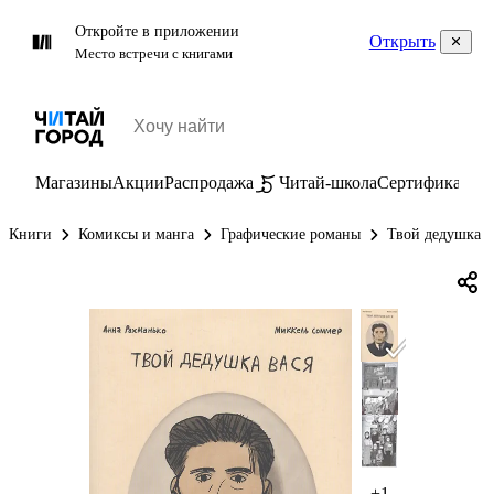
Откройте в приложении
Открыть
Место встречи с книгами
Магазины
Акции
Распродажа
Читай-школа
Сертификаты
П
Книги
Комиксы и манга
Графические романы
Твой дедушка В
+1