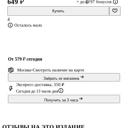
649 ₽
+ до
97 бонусов
рисовать людей в разных позах, используя правильные
пропорции. Всего четыре простых шага отделяют вас от того,
Купить
чтобы стать н
4
Осталось мало
от 579 ₽
сегодня
Москва
Смотреть наличие
на карте
Забрать из магазина
Экспресс-доставка, 350 ₽
Сегодня до 13 часов дня
Получить за 3 часа
ОТЗЫВЫ НА ЭТО ИЗДАНИЕ