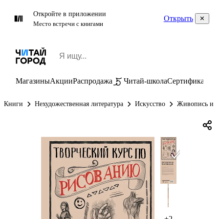
Откройте в приложении
Открыть
Место встречи с книгами
Магазины
Акции
Распродажа
Читай-школа
Сертификаты
П
Книги
Нехудожественная литература
Искусство
Живопись и г
+2