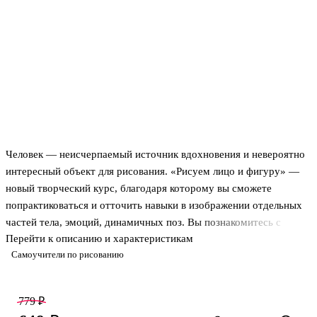
Человек — неисчерпаемый источник вдохновения и невероятно
интересный объект для рисования. «Рисуем лицо и фигуру» —
новый творческий курс, благодаря которому вы сможете
попрактиковаться и отточить навыки в изображении отдельных
частей тела, эмоций, динамичных поз. Вы познакомитесь с
Перейти к описанию и характеристикам
основами изображения людей — от создания контуров и форм
Самоучители по рисованию
до работы с объемом и передачи движения. А после сможете
применить эти знания на практике. Благодаря разметке страниц в
клеточку вам будет проще освоить техники рисования. Вы
779 ₽
научитесь быстро и легко делать наброски портретов, а также