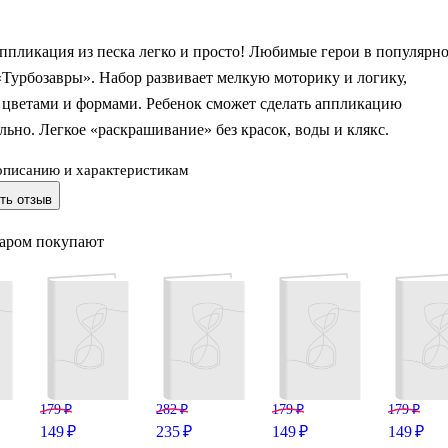
ппликация из песка легко и просто! Любимые герои в популярн
Турбозавры». Набор развивает мелкую моторику и логику,
 цветами и формами. Ребенок сможет сделать аппликацию
льно. Легкое «раскрашивание» без красок, воды и клякс.
описанию и характеристикам
картинка 17*23 см с клеевой основой, песок 6 цветов.
ть отзыв
варом покупают
179 ₽
282 ₽
179 ₽
179 ₽
149 ₽
235 ₽
149 ₽
149 ₽