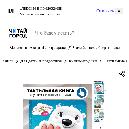
Откройте в приложении
Открыть
Место встречи с книгами
Магазины
Акции
Распродажа
Читай-школа
Сертификаты
П
Книги
Для детей и подростков
Книги-игрушки
Тактильные к
+3