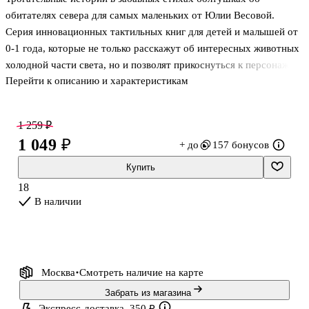
обитателях севера для самых маленьких от Юлии Весовой.
Серия инновационных тактильных книг для детей и малышей от
0-1 года, которые не только расскажут об интересных животных
холодной части света, но и позволят прикоснуться к персонажам.
Перейти к описанию и характеристикам
Какой мех у песца? Какие бивни у моржа? Какие рога у оленя?
Потрогай и узнаешь!
1 259 ₽
Популярная развивающая детская книжка-игрушка для
1 049 ₽
+ до
157 бонусов
новорожденных с сенсорными вставками из силикона,
искусственного меха, мягкой ткани и фольги станет прекрасным
Купить
оригинальным подарком для дочери и сына на любой праздник:
18
первый День рождения (годик) или Новый год. Подарочная
В наличии
книжечка развивает воображение, память, моторику
Москва
Смотреть наличие
на карте
Забрать из магазина
Экспресс-доставка, 350 ₽