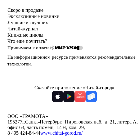
Скоро в продаже
Эксклюзивные новинки
Лучшие из лучших
Читай-журнал
Книжные циклы
Что ещё почитать?
Принимаем к оплате
На информационном ресурсе применяются
рекомендательные
технологии
.
Скачайте приложение «Читай-город»
ООО «ГРАМОТА»
195277
г.Санкт-Петербург,
,
Пироговская наб., д. 21, литера А,
офис 63, часть помещ. 12-Н, ком. 29
,
8 495 424-84-44
www.chitai-gorod.ru/