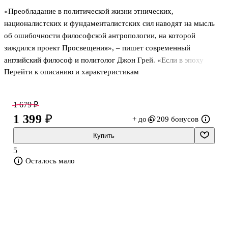
«Преобладание в политической жизни этнических,
националистских и фундаменталистских сил наводят на мысль
об ошибочности философской антропологии, на которой
зиждился проект Просвещения», – пишет современный
английский философ и политолог Джон Грей. «Если в эпоху
Перейти к описанию и характеристикам
постмодерна не будет найдена достойная альтернатива
просвещенческому проекту, то западные культуры ждет
дальнейший опустошающий нигилизм и возможный
1 679 ₽
окончательный распад», – утверждает Грей. Французский
1 399 ₽
+ до
209 бонусов
философ Жан-Франсуа Лиотар подробно исследовал явление
постмодерна в общественной жизни, при котором
Купить
обесцениваются все ранее существовавшие понятия о
5
гуманизме, справедливости и несправедливости, социальном
Осталось мало
прогрессе. Утрату веры в э