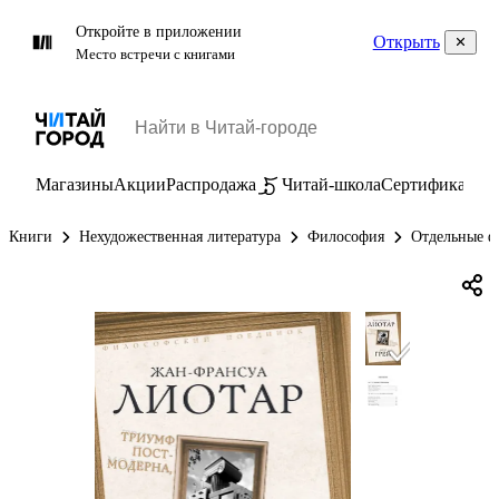
Откройте в приложении
Открыть
Место встречи с книгами
Магазины
Акции
Распродажа
Читай-школа
Сертификаты
П
Книги
Нехудожественная литература
Философия
Отдельные ф