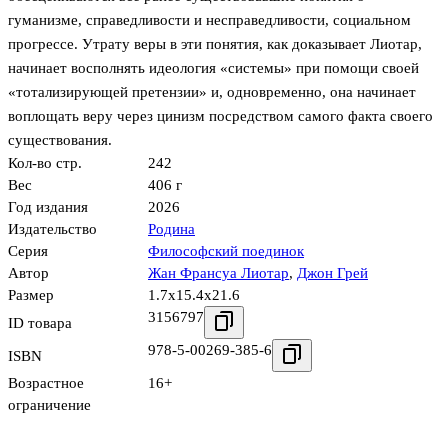
гуманизме, справедливости и несправедливости, социальном
прогрессе. Утрату веры в эти понятия, как доказывает Лиотар,
начинает восполнять идеология «системы» при помощи своей
«тотализирующей претензии» и, одновременно, она начинает
воплощать веру через цинизм посредством самого факта своего
существования.
Кол-во стр.
242
Вес
406 г
Год издания
2026
Издательство
Родина
Серия
Философский поединок
Автор
Жан Франсуа Лиотар
,
Джон Грей
Размер
1.7x15.4x21.6
3156797
ID товара
978-5-00269-385-6
ISBN
Возрастное
16+
ограничение