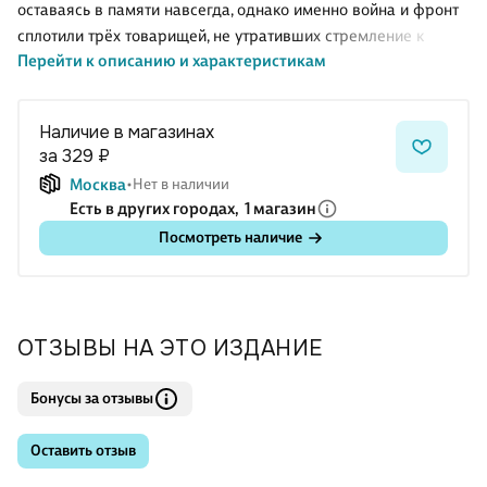
оставаясь в памяти навсегда, однако именно война и фронт
сплотили трёх товарищей, не утративших стремление к
Перейти к описанию и характеристикам
жизни и счастью.
Текст произведения снабжён словарём. Книга рассчитана на
высокий уровень владения языком.
Наличие в магазинах
за 329 ₽
Москва
Нет в наличии
Есть в других городах,
1 магазин
Посмотреть наличие
ОТЗЫВЫ НА ЭТО ИЗДАНИЕ
Бонусы за отзывы
Оставить отзыв