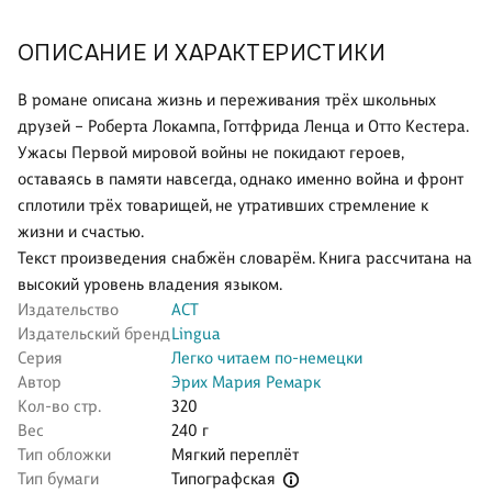
ОПИСАНИЕ И ХАРАКТЕРИСТИКИ
В романе описана жизнь и переживания трёх школьных
друзей – Роберта Локампа, Готтфрида Ленца и Отто Кестера.
Ужасы Первой мировой войны не покидают героев,
оставаясь в памяти навсегда, однако именно война и фронт
сплотили трёх товарищей, не утративших стремление к
жизни и счастью.
Текст произведения снабжён словарём. Книга рассчитана на
высокий уровень владения языком.
Издательство
АСТ
Издательский бренд
Lingua
Серия
Легко читаем по-немецки
Автор
Эрих Мария Ремарк
Кол-во стр.
320
Вес
240 г
Тип обложки
Мягкий переплёт
Типографская
Тип бумаги