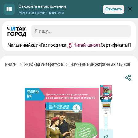
Откройте в приложении
Открыть
Место встречи с книгами
Магазины
Акции
Распродажа
Читай-школа
Сертификаты
Прог
Книги
Учебная литература
Изучение иностранных языков
+2