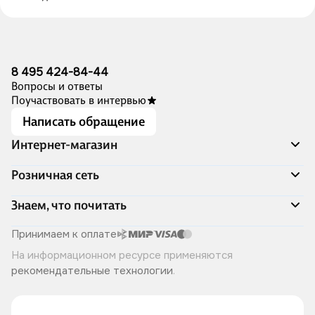
8 495 424-84-44
Вопросы и ответы
Поучаствовать в интервью
Написать обращение
Интернет-магазин
Акции
Розничная сеть
Распродажа
Доставка и оплата
Адреса магазинов
Знаем, что почитать
Программа лояльности
Книжный Дозор
Подарочные сертификаты
О компании
Скоро в продаже
Принимаем к оплате
Правила продажи
Читай-город для бизнеса
Эксклюзивные новинки
На информационном ресурсе применяются
Политика конфиденциальности
Хотите у нас работать?
Лучшие из лучших
рекомендательные технологии
.
Читай-журнал
Книжные циклы
Что ещё почитать?