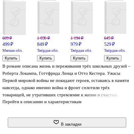
609 ₽
1 036 ₽
1 194 ₽
645 ₽
499 ₽
849 ₽
979 ₽
529 ₽
Мягкая обл.
Твёрдая обл.
Твёрдая обл.
Твёрдая обл.
Купить
Купить
Купить
Купить
В романе описана жизнь и переживания трёх школьных друзей –
Роберта Локампа, Готтфрида Ленца и Отто Кестера. Ужасы
Первой мировой войны не покидают героев, оставаясь в памяти
навсегда, однако именно война и фронт сплотили трёх
товарищей, не утративших стремление к жизни и счастью.
Перейти к описанию и характеристикам
Текст произведения снабжён словарём, в который вошли все
слова, содержащиеся в романе. Книга рассчитана на высокий
уровень владения языком.
В закладки