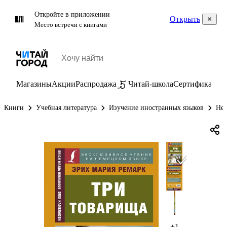
Откройте в приложении
Открыть
Место встречи с книгами
Магазины
Акции
Распродажа
Читай-школа
Сертификаты
П
Книги
Учебная литература
Изучение иностранных языков
Нем
+1