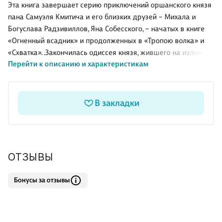
Эта книга завершает серию приключений оршанского князя
пана Самуэля Кмитича и его близких друзей – Михала и
Богуслава Радзивиллов, Яна Собесского, – начатых в книге
«Огненный всадник» и продолженных в «Тропою волка» и
«Схватка». .Закончилась одиссея князя, жившего на изломе
Перейти к описанию и характеристикам
двух эпох в истории белорусского государства: его золотого
века и низвержения этого века в небытие, из которого
страна выбирается и по сей день. Как верно писал
белорусский поэт Владислав Сырокомля: «Вместе с
В закладки
оплаканными временами Яна Казимира кончается
счастливая жизнь наших городов». И тот золотой век канул в
пучину времени, как легендарная Атлантида. Но ему на
смену пришли новые времена, времена окончания забвений.
ОТЗЫВЫ
. .
Бонусы за отзывы