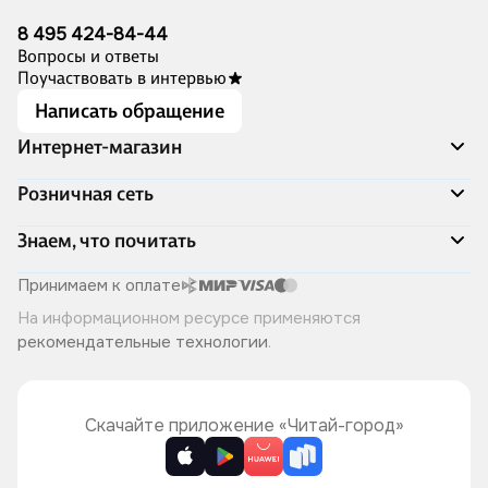
8 495 424-84-44
Вопросы и ответы
Поучаствовать в интервью
Написать обращение
Интернет-магазин
Акции
Розничная сеть
Распродажа
Доставка и оплата
Адреса магазинов
Знаем, что почитать
Программа лояльности
Книжный Дозор
Подарочные сертификаты
О компании
Скоро в продаже
Принимаем к оплате
Правила продажи
Читай-город для бизнеса
Эксклюзивные новинки
На информационном ресурсе применяются
Политика конфиденциальности
Хотите у нас работать?
Лучшие из лучших
рекомендательные технологии
.
Читай-журнал
Книжные циклы
Что ещё почитать?
Скачайте приложение «Читай-город»