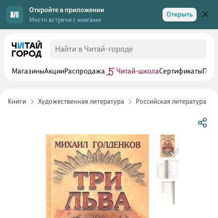
Откройте в приложении
Открыть
Место встречи с книгами
Магазины
Акции
Распродажа
Читай-школа
Сертификаты
Прог
Книги
Художественная литература
Российская литература