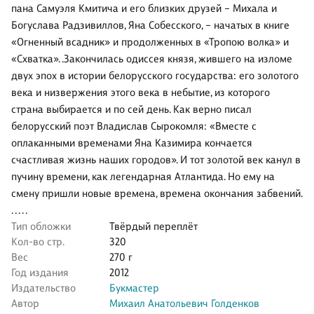
пана Самуэля Кмитича и его близких друзей – Михала и
Богуслава Радзивиллов, Яна Собесского, – начатых в книге
«Огненный всадник» и продолженных в «Тропою волка» и
«Схватка». .Закончилась одиссея князя, жившего на изломе
двух эпох в истории белорусского государства: его золотого
века и низвержения этого века в небытие, из которого
страна выбирается и по сей день. Как верно писал
белорусский поэт Владислав Сырокомля: «Вместе с
оплаканными временами Яна Казимира кончается
счастливая жизнь наших городов». И тот золотой век канул в
пучину времени, как легендарная Атлантида. Но ему на
смену пришли новые времена, времена окончания забвений.
. . . . .
Тип обложки
Твёрдый переплёт
Кол-во стр.
320
Вес
270 г
Год издания
2012
Издательство
Букмастер
Автор
Михаил Анатольевич Голденков