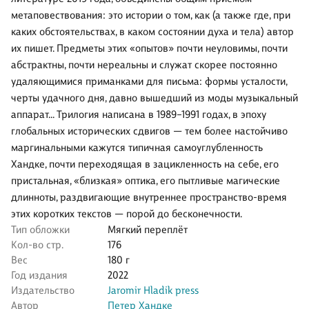
метаповествования: это истории о том, как (а также где, при
каких обстоятельствах, в каком состоянии духа и тела) автор
их пишет. Предметы этих «опытов» почти неуловимы, почти
абстрактны, почти нереальны и служат скорее постоянно
удаляющимися приманками для письма: формы усталости,
черты удачного дня, давно вышедший из моды музыкальный
аппарат... Трилогия написана в 1989–1991 годах, в эпоху
глобальных исторических сдвигов — тем более настойчиво
маргинальными кажутся типичная самоуглубленность
Хандке, почти переходящая в зацикленность на себе, его
пристальная, «близкая» оптика, его пытливые магические
длинноты, раздвигающие внутреннее пространство-время
этих коротких текстов — порой до бесконечности.
Тип обложки
Мягкий переплёт
Кол-во стр.
176
Вес
180 г
Год издания
2022
Издательство
Jaromir Hladik press
Автор
Петер Хандке