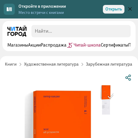
Откройте в приложении
Открыть
Место встречи с книгами
Магазины
Акции
Распродажа
Читай-школа
Сертификаты
Прог
Книги
Художественная литература
Зарубежная литература