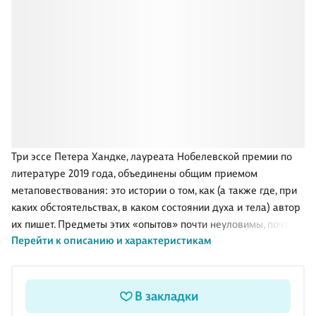
Три эссе Петера Хандке, лауреата Нобелевской премии по
литературе 2019 года, объединены общим приемом
метаповествования: это истории о том, как (а также где, при
каких обстоятельствах, в каком состоянии духа и тела) автор
их пишет. Предметы этих «опытов» почти неуловимы, почти
Перейти к описанию и характеристикам
абстрактны, почти нереальны и служат скорее постоянно
удаляющимися приманками для письма: формы усталости,
черты удачного дня, давно вышедший из моды музыкальный
аппарат... Трилогия написана в 1989–1991 годах, в эпоху
В закладки
глобальных исторических сдвигов — тем более настойчиво