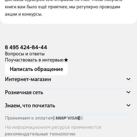
книги вам было ещё приятнее, мы регулярно проводим
акции и конкурсы.
8 495 424-84-44
Вопросы и ответы
Поучаствовать в интервью
Написать обращение
Интернет-магазин
Акции
Розничная сеть
Распродажа
Доставка и оплата
Адреса магазинов
Знаем, что почитать
Программа лояльности
Книжный Дозор
Подарочные сертификаты
О компании
Скоро в продаже
Принимаем к оплате
Правила продажи
Читай-город для бизнеса
Эксклюзивные новинки
На информационном ресурсе применяются
Политика конфиденциальности
Хотите у нас работать?
Лучшие из лучших
рекомендательные технологии
.
Читай-журнал