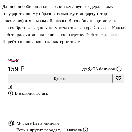
Данное пособие полностью соответствует федеральному
государственному образовательному стандарту (второго
поколения) для начальной школы. В пособии представлены
разнообразные задания по математике за курс 2 класса. Каждая
работа рассчитана на недельную нагрузку. Работа с данным
Перейти к описанию и характеристикам
пособием позволит повысить интерес к изучению математики,
будет способствовать развитию логического мышления,
пространственных представлений и воображения.
194 ₽
Систематическое выполнение заданий, представленных в данном
159 ₽
+ до
23 бонусов
пособии, закрепит учебные умения и навыки по изучаемым
темам курса математики, доведёт до автоматизма умение
Купить
решать текстовые и геометрические задачи, числовые
18
выражения, равенства и неравенства. В процессе
В наличии 18 шт.
Москва
Нет в наличии
Есть в других городах,
1 магазин