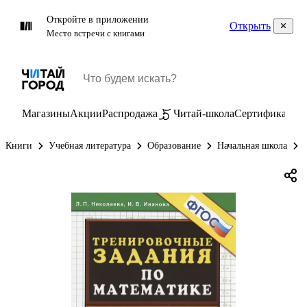
Откройте в приложении
Открыть
Место встречи с книгами
Магазины
Акции
Распродажа
Читай-школа
Сертификаты
П
Книги
Учебная литература
Образование
Начальная школа