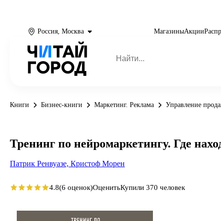
Россия, Москва
Магазины
Акции
Расп
Книги
Бизнес-книги
Маркетинг. Реклама
Управление прод
Тренинг по нейромаркетингу. Где нах
Патрик Ренвуазе,
Кристоф Морен
4.8
(6 оценок)
Оценить
Купили 370 человек