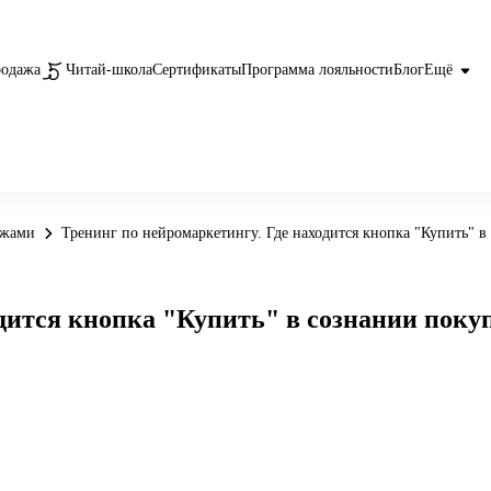
родажа
Читай-школа
Сертификаты
Программа лояльности
Блог
Ещё
ажами
Тренинг по нейромаркетингу. Где находится кнопка "Купить" в
одится кнопка "Купить" в сознании поку