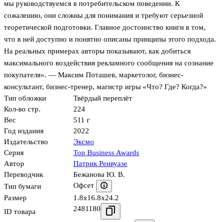
мы руководствуемся в потребительском поведении. К
сожалению, они сложны для понимания и требуют серьезной
теоретической подготовки. Главное достоинство книги в том,
что в ней доступно и понятно описаны принципы этого подхода.
На реальных примерах авторы показывают, как добиться
максимального воздействия рекламного сообщения на сознание
покупателя». — Максим Поташев, маркетолог, бизнес-
консультант, бизнес-тренер, магистр игры «Что? Где? Когда?»
Тип обложки
Твёрдый переплёт
Кол-во стр.
224
Вес
511 г
Год издания
2022
Издательство
Эксмо
Серия
Top Business Awards
Автор
Патрик Ренвуазе
Переводчик
Бежанова Ю. В.
Офсет
Тип бумаги
Размер
1.8x16.8x24.2
2481180
ID товара