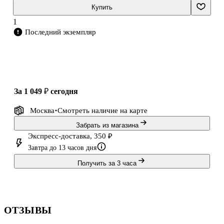
стратегии.
Купить
1
Залог успеха
Последний экземпляр
После прочтения книги вы обязательно:
- будете заключать больше сделок;
- поймете, как потребители принимают решение о покупке;
- начнете быстро делать внушительные продажи;
за 1 049 ₽
сегодня
- нау
Москва
Смотреть наличие
на карте
Забрать из магазина
Экспресс-доставка, 350 ₽
Завтра до 13 часов дня
Получить за 3 часа
ОТЗЫВЫ