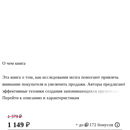
О чем книга
Эта книга о том, как исследования мозга помогают привлечь
внимание покупателя и увеличить продажи. Авторы предлагают
эффективные техники создания запоминающихся презентаций,
Перейти к описанию и характеристикам
способных оказать влияние на потенциальных клиентов,
заставить их принять эмоциональное решение и
рационализировать его. «Тренинг по нейромаркетингу» призван
1 379 ₽
повысить способность компаний влиять на сознание
1 149 ₽
+ до
172 бонусов
потребителей и научить создавать эффективные маркетинговые