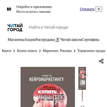
Откройте в приложении
Открыть
Место встречи с книгами
Магазины
Акции
Распродажа
Читай-школа
Сертификаты
П
Книги
Бизнес-книги
Маркетинг. Реклама
Управление продаж
+2