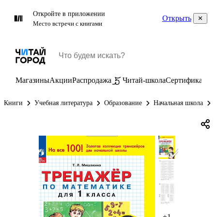
Откройте в приложении
Открыть
Место встречи с книгами
Магазины
Акции
Распродажа
Читай-школа
Сертификаты
П
Книги
Учебная литература
Образование
Начальная школа
+1