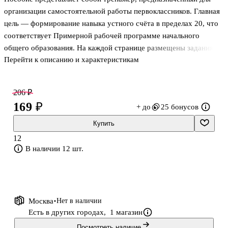
организации самостоятельной работы первоклассников. Главная
цель — формирование навыка устного счёта в пределах 20, что
соответствует Примерной рабочей программе начального
общего образования. На каждой странице размещены задания по
Перейти к описанию и характеристикам
одной теме, однако подобраны они с учетом усложнения, что
позволит учителю организовать дифференцированный подход к
учебной деятельности детей. Пособие можно использовать на
206 ₽
этапах закрепления знаний, а также для их диагностики. Внизу
169 ₽
+ до
25 бонусов
каждой страницы есть графа "Мои успехи". Обвести
фломастером подходящего человечка может как учитель
Купить
(родитель), так и сам школьник, формирующий самооценку.
12
В наличии 12 шт.
Москва
Нет в наличии
Есть в других городах,
1 магазин
Посмотреть наличие