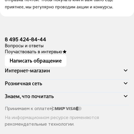
приятнее, мы регулярно проводим акции и конкурсы.
8 495 424-84-44
Вопросы и ответы
Поучаствовать в интервью
Написать обращение
Интернет-магазин
Акции
Розничная сеть
Распродажа
Доставка и оплата
Адреса магазинов
Знаем, что почитать
Программа лояльности
Книжный Дозор
Подарочные сертификаты
О компании
Скоро в продаже
Принимаем к оплате
Правила продажи
Читай-город для бизнеса
Эксклюзивные новинки
На информационном ресурсе применяются
Политика конфиденциальности
Хотите у нас работать?
Лучшие из лучших
рекомендательные технологии
.
Читай-журнал
Книжные циклы