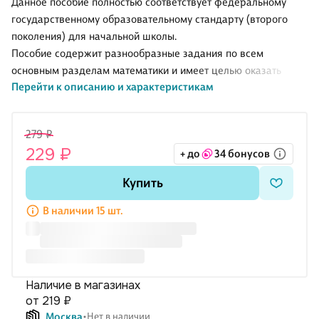
Данное пособие полностью соответствует федеральному
государственному образовательному стандарту (второго
поколения) для начальной школы.
Пособие содержит разнообразные задания по всем
основным разделам математики и имеет целью оказать
Перейти к описанию и характеристикам
взрослым помощь в подборе упражнений для повторения,
закрепления и систематизации математических знаний у
детей. В пособии приведено достаточное число упражнений,
279 ₽
способствующих выработке навыков устных и письменных
229 ₽
+ до
34 бонусов
вычислений, сравнения чисел, измерений и построений,
решения задач, определения времени.
Купить
В наличии 15 шт.
Наличие в магазинах
от 219 ₽
Москва
Нет в наличии