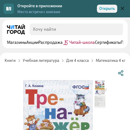
Откройте в приложении
Открыть
Место встречи с книгами
Магазины
Акции
Распродажа
Читай-школа
Сертификаты
Прог
Книги
Учебная литература
Для 4 класса
Математика 4 клас